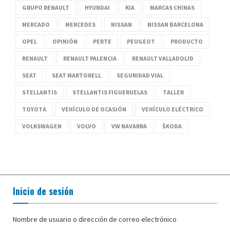
GRUPO RENAULT
HYUNDAI
KIA
MARCAS CHINAS
MERCADO
MERCEDES
NISSAN
NISSAN BARCELONA
OPEL
OPINIÓN
PERTE
PEUGEOT
PRODUCTO
RENAULT
RENAULT PALENCIA
RENAULT VALLADOLID
SEAT
SEAT MARTORELL
SEGURIDAD VIAL
STELLANTIS
STELLANTIS FIGUERUELAS
TALLER
TOYOTA
VEHÍCULO DE OCASIÓN
VEHÍCULO ELÉCTRICO
VOLKSWAGEN
VOLVO
VW NAVARRA
ŠKODA
Inicio de sesión
Nombre de usuario o dirección de correo electrónico