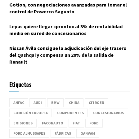
Gotion, con negociaciones avanzadas para tomar el
control de Powerco Sagunto
Lepas quiere llegar «pronto» al 3% de rentabilidad
media en su red de concesionarios
Nissan Ávila consigue la adjudicación del eje trasero
del Qashqai y compensa un 20% de la salida de
Renault
Etiquetas
ANFAC
AUDI
BMW
CHINA
CITROËN
COMISIÓN EUROPEA
COMPONENTES
CONCESIONARIOS
EMISIONES
FACONAUTO
FIAT
FORD
FORD ALMUSSAFES
FÁBRICAS
GANVAM