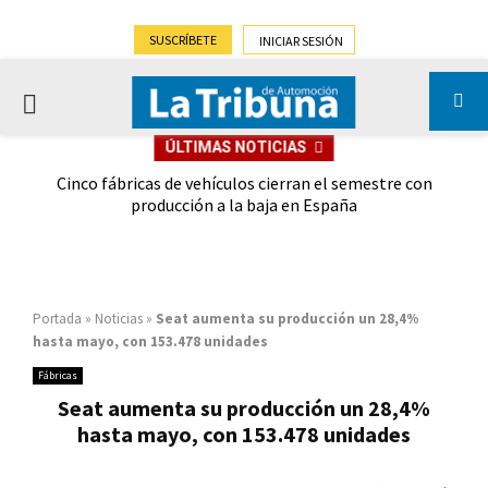
SUSCRÍBETE
INICIAR SESIÓN
PRIMARY
ÚLTIMAS NOTICIAS
MENU
 las
Cinco fábricas de vehículos cierran el semestre con
G
ión
producción a la baja en España
Portada
»
Noticias
»
Seat aumenta su producción un 28,4%
hasta mayo, con 153.478 unidades
Fábricas
Seat aumenta su producción un 28,4%
hasta mayo, con 153.478 unidades