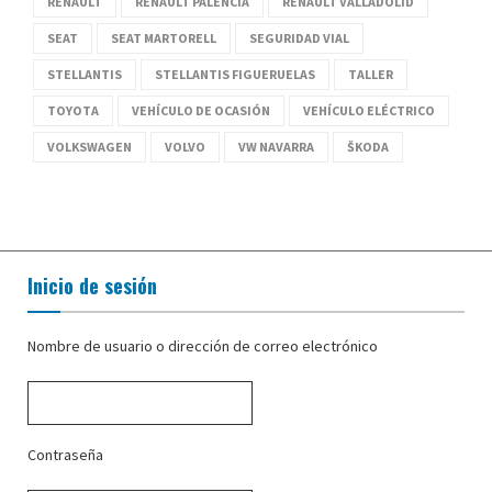
RENAULT
RENAULT PALENCIA
RENAULT VALLADOLID
SEAT
SEAT MARTORELL
SEGURIDAD VIAL
STELLANTIS
STELLANTIS FIGUERUELAS
TALLER
TOYOTA
VEHÍCULO DE OCASIÓN
VEHÍCULO ELÉCTRICO
VOLKSWAGEN
VOLVO
VW NAVARRA
ŠKODA
Inicio de sesión
Nombre de usuario o dirección de correo electrónico
Contraseña