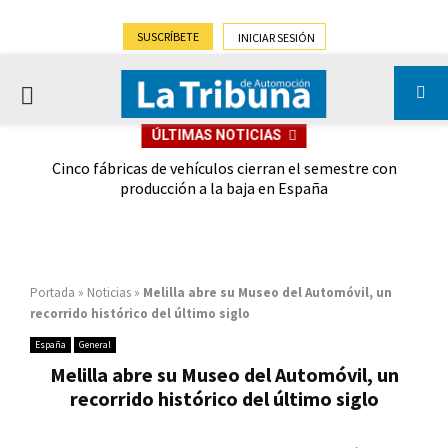
SUSCRÍBETE
INICIAR SESIÓN
PRIMARY
ÚLTIMAS NOTICIAS
MENU
 las
Cinco fábricas de vehículos cierran el semestre con
G
ión
producción a la baja en España
Portada
»
Noticias
»
Melilla abre su Museo del Automóvil, un
recorrido histórico del último siglo
España
General
Melilla abre su Museo del Automóvil, un
recorrido histórico del último siglo