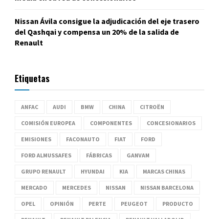
Nissan Ávila consigue la adjudicación del eje trasero
del Qashqai y compensa un 20% de la salida de
Renault
Etiquetas
ANFAC
AUDI
BMW
CHINA
CITROËN
COMISIÓN EUROPEA
COMPONENTES
CONCESIONARIOS
EMISIONES
FACONAUTO
FIAT
FORD
FORD ALMUSSAFES
FÁBRICAS
GANVAM
GRUPO RENAULT
HYUNDAI
KIA
MARCAS CHINAS
MERCADO
MERCEDES
NISSAN
NISSAN BARCELONA
OPEL
OPINIÓN
PERTE
PEUGEOT
PRODUCTO