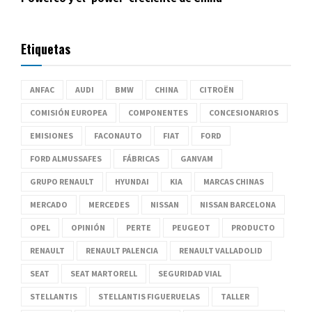
Etiquetas
ANFAC
AUDI
BMW
CHINA
CITROËN
COMISIÓN EUROPEA
COMPONENTES
CONCESIONARIOS
EMISIONES
FACONAUTO
FIAT
FORD
FORD ALMUSSAFES
FÁBRICAS
GANVAM
GRUPO RENAULT
HYUNDAI
KIA
MARCAS CHINAS
MERCADO
MERCEDES
NISSAN
NISSAN BARCELONA
OPEL
OPINIÓN
PERTE
PEUGEOT
PRODUCTO
RENAULT
RENAULT PALENCIA
RENAULT VALLADOLID
SEAT
SEAT MARTORELL
SEGURIDAD VIAL
STELLANTIS
STELLANTIS FIGUERUELAS
TALLER