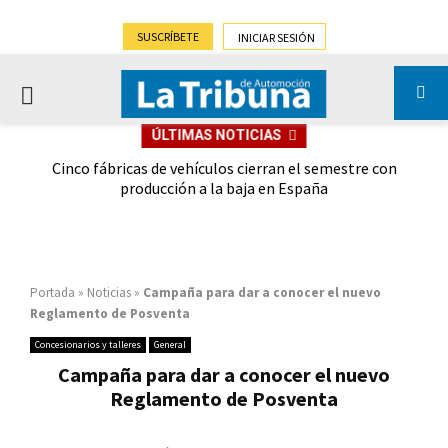
SUSCRÍBETE
INICIAR SESIÓN
PRIMARY
ÚLTIMAS NOTICIAS
MENU
 las
Cinco fábricas de vehículos cierran el semestre con
G
ión
producción a la baja en España
Portada
»
Noticias
»
Campaña para dar a conocer el nuevo
Reglamento de Posventa
Concesionarios y talleres
General
Campaña para dar a conocer el nuevo
Reglamento de Posventa