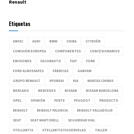
Renault
Etiquetas
ANFAC
AUDI
BMW
CHINA
CITROËN
COMISIÓN EUROPEA
COMPONENTES
CONCESIONARIOS
EMISIONES
FACONAUTO
FIAT
FORD
FORD ALMUSSAFES
FÁBRICAS
GANVAM
GRUPO RENAULT
HYUNDAI
KIA
MARCAS CHINAS
MERCADO
MERCEDES
NISSAN
NISSAN BARCELONA
OPEL
OPINIÓN
PERTE
PEUGEOT
PRODUCTO
RENAULT
RENAULT PALENCIA
RENAULT VALLADOLID
SEAT
SEAT MARTORELL
SEGURIDAD VIAL
STELLANTIS
STELLANTIS FIGUERUELAS
TALLER