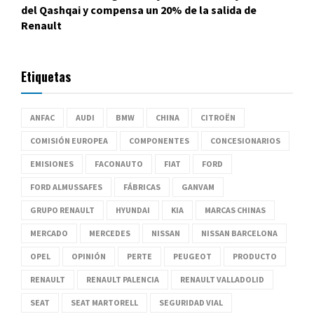
del Qashqai y compensa un 20% de la salida de
Renault
Etiquetas
ANFAC
AUDI
BMW
CHINA
CITROËN
COMISIÓN EUROPEA
COMPONENTES
CONCESIONARIOS
EMISIONES
FACONAUTO
FIAT
FORD
FORD ALMUSSAFES
FÁBRICAS
GANVAM
GRUPO RENAULT
HYUNDAI
KIA
MARCAS CHINAS
MERCADO
MERCEDES
NISSAN
NISSAN BARCELONA
OPEL
OPINIÓN
PERTE
PEUGEOT
PRODUCTO
RENAULT
RENAULT PALENCIA
RENAULT VALLADOLID
SEAT
SEAT MARTORELL
SEGURIDAD VIAL