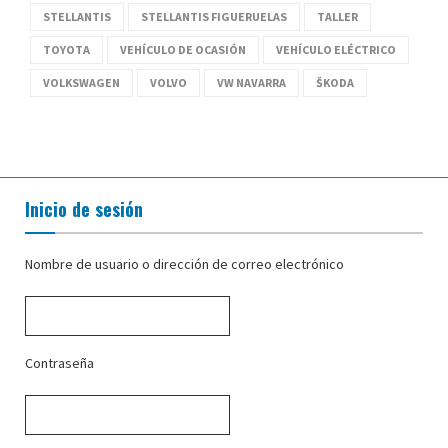
STELLANTIS
STELLANTIS FIGUERUELAS
TALLER
TOYOTA
VEHÍCULO DE OCASIÓN
VEHÍCULO ELÉCTRICO
VOLKSWAGEN
VOLVO
VW NAVARRA
ŠKODA
Inicio de sesión
Nombre de usuario o dirección de correo electrónico
Contraseña