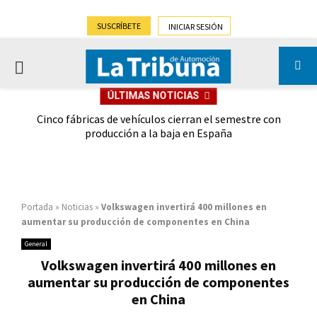
SUSCRÍBETE
INICIAR SESIÓN
PRIMARY
ÚLTIMAS NOTICIAS
MENU
 las
Cinco fábricas de vehículos cierran el semestre con
G
ión
producción a la baja en España
Portada
»
Noticias
»
Volkswagen invertirá 400 millones en
aumentar su producción de componentes en China
General
Volkswagen invertirá 400 millones en
aumentar su producción de componentes
en China