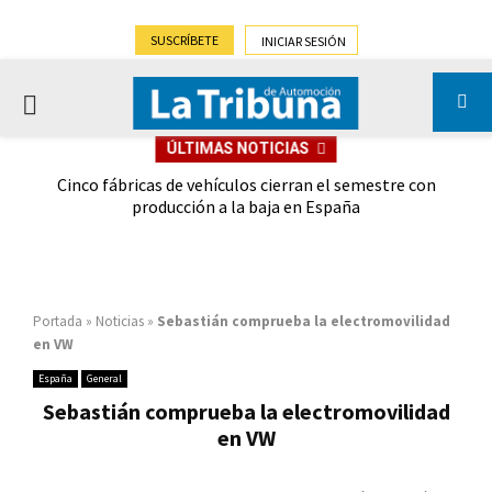
SUSCRÍBETE
INICIAR SESIÓN
PRIMARY
ÚLTIMAS NOTICIAS
MENU
 las
Cinco fábricas de vehículos cierran el semestre con
G
ión
producción a la baja en España
Portada
»
Noticias
»
Sebastián comprueba la electromovilidad
en VW
España
General
Sebastián comprueba la electromovilidad
en VW