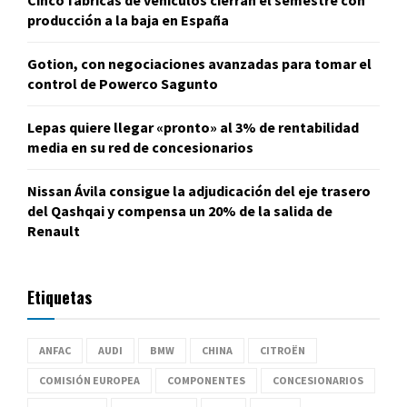
Cinco fábricas de vehículos cierran el semestre con
producción a la baja en España
Gotion, con negociaciones avanzadas para tomar el
control de Powerco Sagunto
Lepas quiere llegar «pronto» al 3% de rentabilidad
media en su red de concesionarios
Nissan Ávila consigue la adjudicación del eje trasero
del Qashqai y compensa un 20% de la salida de
Renault
Etiquetas
ANFAC
AUDI
BMW
CHINA
CITROËN
COMISIÓN EUROPEA
COMPONENTES
CONCESIONARIOS