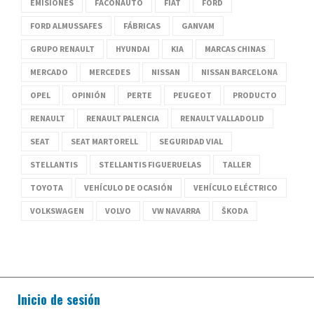
EMISIONES
FACONAUTO
FIAT
FORD
FORD ALMUSSAFES
FÁBRICAS
GANVAM
GRUPO RENAULT
HYUNDAI
KIA
MARCAS CHINAS
MERCADO
MERCEDES
NISSAN
NISSAN BARCELONA
OPEL
OPINIÓN
PERTE
PEUGEOT
PRODUCTO
RENAULT
RENAULT PALENCIA
RENAULT VALLADOLID
SEAT
SEAT MARTORELL
SEGURIDAD VIAL
STELLANTIS
STELLANTIS FIGUERUELAS
TALLER
TOYOTA
VEHÍCULO DE OCASIÓN
VEHÍCULO ELÉCTRICO
VOLKSWAGEN
VOLVO
VW NAVARRA
ŠKODA
Inicio de sesión