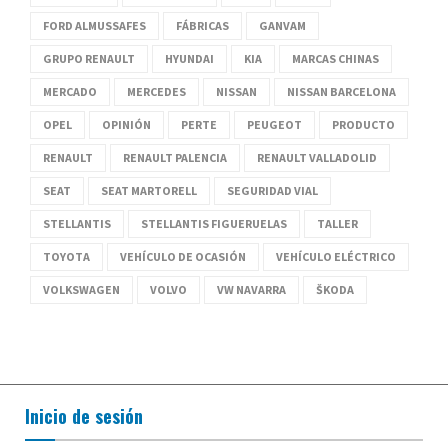
FORD ALMUSSAFES
FÁBRICAS
GANVAM
GRUPO RENAULT
HYUNDAI
KIA
MARCAS CHINAS
MERCADO
MERCEDES
NISSAN
NISSAN BARCELONA
OPEL
OPINIÓN
PERTE
PEUGEOT
PRODUCTO
RENAULT
RENAULT PALENCIA
RENAULT VALLADOLID
SEAT
SEAT MARTORELL
SEGURIDAD VIAL
STELLANTIS
STELLANTIS FIGUERUELAS
TALLER
TOYOTA
VEHÍCULO DE OCASIÓN
VEHÍCULO ELÉCTRICO
VOLKSWAGEN
VOLVO
VW NAVARRA
ŠKODA
Inicio de sesión