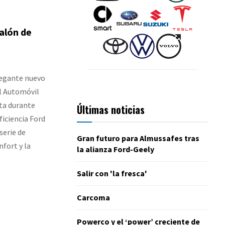
alón de
legante nuevo
el Automóvil
nta durante
Últimas noticias
ficiencia Ford
serie de
Gran futuro para Almussafes tras
fort y la
la alianza Ford-Geely
Salir con 'la fresca'
Carcoma
Powerco y el ‘power’ creciente de