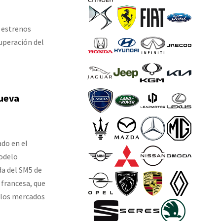
e estrenos
uperación del
nueva
ado en el
odelo
da del SM5 de
francesa, que
a los mercados