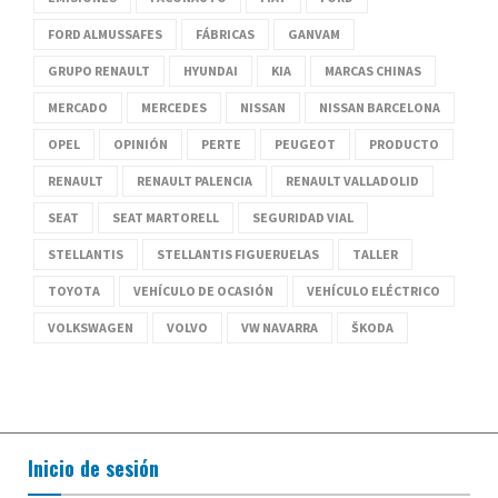
FORD ALMUSSAFES
FÁBRICAS
GANVAM
GRUPO RENAULT
HYUNDAI
KIA
MARCAS CHINAS
MERCADO
MERCEDES
NISSAN
NISSAN BARCELONA
OPEL
OPINIÓN
PERTE
PEUGEOT
PRODUCTO
RENAULT
RENAULT PALENCIA
RENAULT VALLADOLID
SEAT
SEAT MARTORELL
SEGURIDAD VIAL
STELLANTIS
STELLANTIS FIGUERUELAS
TALLER
TOYOTA
VEHÍCULO DE OCASIÓN
VEHÍCULO ELÉCTRICO
VOLKSWAGEN
VOLVO
VW NAVARRA
ŠKODA
Inicio de sesión