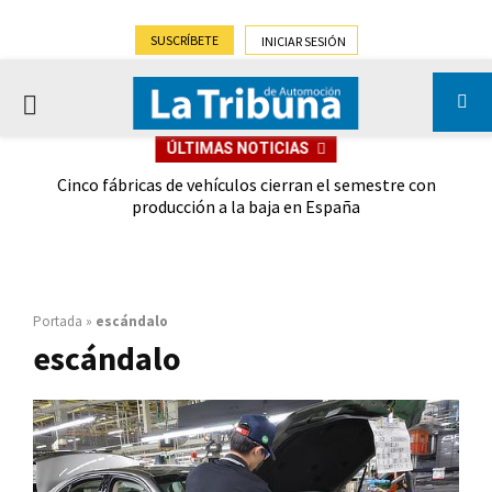
SUSCRÍBETE
INICIAR SESIÓN
PRIMARY
ÚLTIMAS NOTICIAS
MENU
 las
Cinco fábricas de vehículos cierran el semestre con
G
ión
producción a la baja en España
Portada
»
escándalo
escándalo