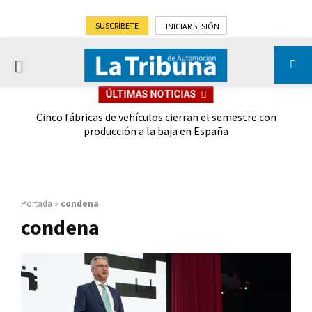
SUSCRÍBETE
INICIAR SESIÓN
PRIMARY
ÚLTIMAS NOTICIAS
MENU
 las
Cinco fábricas de vehículos cierran el semestre con
G
ión
producción a la baja en España
Portada
»
condena
condena