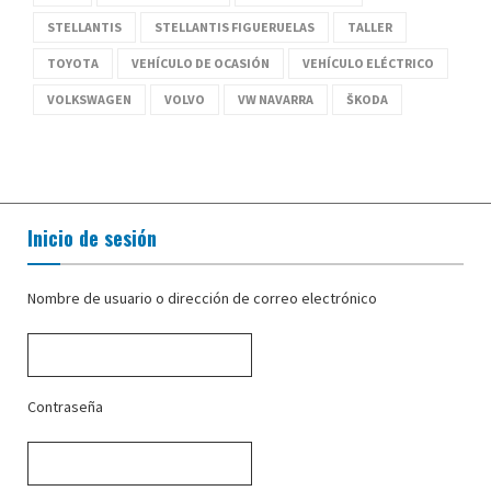
STELLANTIS
STELLANTIS FIGUERUELAS
TALLER
TOYOTA
VEHÍCULO DE OCASIÓN
VEHÍCULO ELÉCTRICO
VOLKSWAGEN
VOLVO
VW NAVARRA
ŠKODA
Inicio de sesión
Nombre de usuario o dirección de correo electrónico
Contraseña