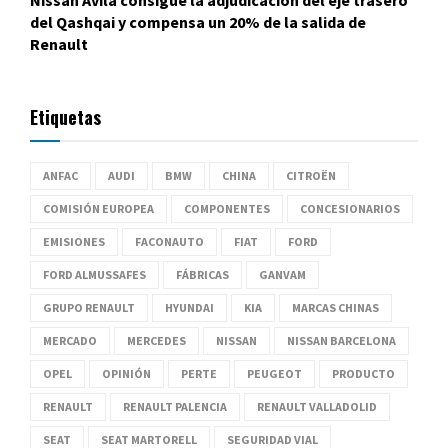
Nissan Ávila consigue la adjudicación del eje trasero
del Qashqai y compensa un 20% de la salida de
Renault
Etiquetas
ANFAC
AUDI
BMW
CHINA
CITROËN
COMISIÓN EUROPEA
COMPONENTES
CONCESIONARIOS
EMISIONES
FACONAUTO
FIAT
FORD
FORD ALMUSSAFES
FÁBRICAS
GANVAM
GRUPO RENAULT
HYUNDAI
KIA
MARCAS CHINAS
MERCADO
MERCEDES
NISSAN
NISSAN BARCELONA
OPEL
OPINIÓN
PERTE
PEUGEOT
PRODUCTO
RENAULT
RENAULT PALENCIA
RENAULT VALLADOLID
SEAT
SEAT MARTORELL
SEGURIDAD VIAL