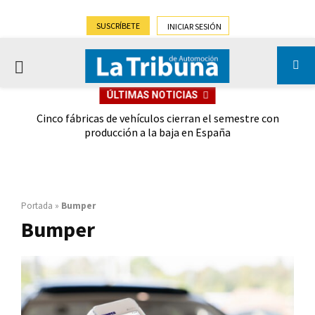
SUSCRÍBETE
INICIAR SESIÓN
PRIMARY
ÚLTIMAS NOTICIAS
MENU
 las
Cinco fábricas de vehículos cierran el semestre con
G
ión
producción a la baja en España
Portada
»
Bumper
Bumper