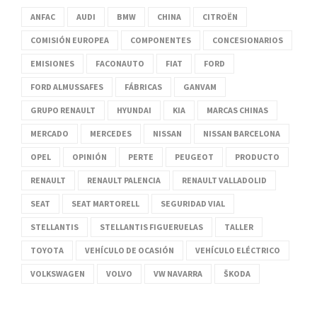
ANFAC
AUDI
BMW
CHINA
CITROËN
COMISIÓN EUROPEA
COMPONENTES
CONCESIONARIOS
EMISIONES
FACONAUTO
FIAT
FORD
FORD ALMUSSAFES
FÁBRICAS
GANVAM
GRUPO RENAULT
HYUNDAI
KIA
MARCAS CHINAS
MERCADO
MERCEDES
NISSAN
NISSAN BARCELONA
OPEL
OPINIÓN
PERTE
PEUGEOT
PRODUCTO
RENAULT
RENAULT PALENCIA
RENAULT VALLADOLID
SEAT
SEAT MARTORELL
SEGURIDAD VIAL
STELLANTIS
STELLANTIS FIGUERUELAS
TALLER
TOYOTA
VEHÍCULO DE OCASIÓN
VEHÍCULO ELÉCTRICO
VOLKSWAGEN
VOLVO
VW NAVARRA
ŠKODA