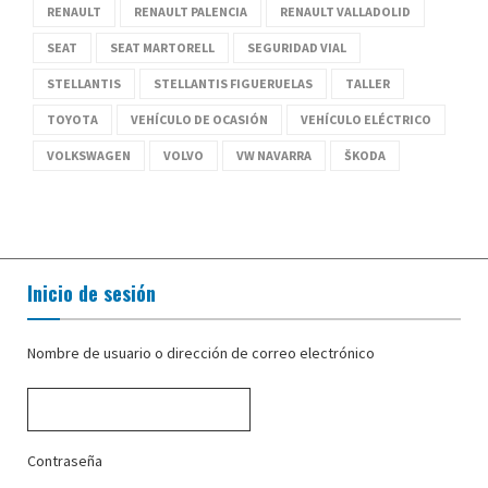
RENAULT
RENAULT PALENCIA
RENAULT VALLADOLID
SEAT
SEAT MARTORELL
SEGURIDAD VIAL
STELLANTIS
STELLANTIS FIGUERUELAS
TALLER
TOYOTA
VEHÍCULO DE OCASIÓN
VEHÍCULO ELÉCTRICO
VOLKSWAGEN
VOLVO
VW NAVARRA
ŠKODA
Inicio de sesión
Nombre de usuario o dirección de correo electrónico
Contraseña