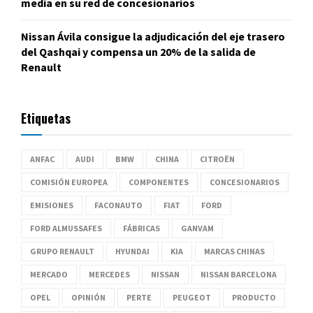
media en su red de concesionarios
Nissan Ávila consigue la adjudicación del eje trasero
del Qashqai y compensa un 20% de la salida de
Renault
Etiquetas
ANFAC
AUDI
BMW
CHINA
CITROËN
COMISIÓN EUROPEA
COMPONENTES
CONCESIONARIOS
EMISIONES
FACONAUTO
FIAT
FORD
FORD ALMUSSAFES
FÁBRICAS
GANVAM
GRUPO RENAULT
HYUNDAI
KIA
MARCAS CHINAS
MERCADO
MERCEDES
NISSAN
NISSAN BARCELONA
OPEL
OPINIÓN
PERTE
PEUGEOT
PRODUCTO