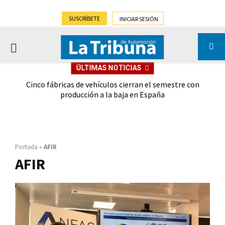
SUSCRÍBETE
INICIAR SESIÓN
PRIMARY
ÚLTIMAS NOTICIAS
MENU
 las
Cinco fábricas de vehículos cierran el semestre con
G
ión
producción a la baja en España
Portada
»
AFIR
AFIR