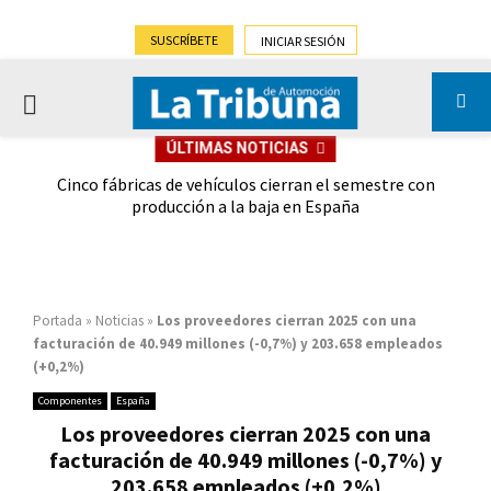
SUSCRÍBETE
INICIAR SESIÓN
PRIMARY
ÚLTIMAS NOTICIAS
MENU
 las
Cinco fábricas de vehículos cierran el semestre con
G
ión
producción a la baja en España
Portada
»
Noticias
»
Los proveedores cierran 2025 con una
facturación de 40.949 millones (-0,7%) y 203.658 empleados
(+0,2%)
Componentes
España
Los proveedores cierran 2025 con una
facturación de 40.949 millones (-0,7%) y
203.658 empleados (+0,2%)