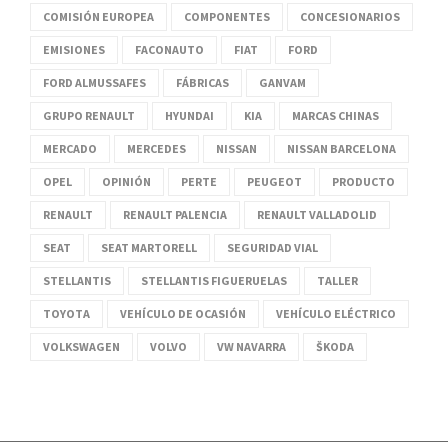
COMISIÓN EUROPEA
COMPONENTES
CONCESIONARIOS
EMISIONES
FACONAUTO
FIAT
FORD
FORD ALMUSSAFES
FÁBRICAS
GANVAM
GRUPO RENAULT
HYUNDAI
KIA
MARCAS CHINAS
MERCADO
MERCEDES
NISSAN
NISSAN BARCELONA
OPEL
OPINIÓN
PERTE
PEUGEOT
PRODUCTO
RENAULT
RENAULT PALENCIA
RENAULT VALLADOLID
SEAT
SEAT MARTORELL
SEGURIDAD VIAL
STELLANTIS
STELLANTIS FIGUERUELAS
TALLER
TOYOTA
VEHÍCULO DE OCASIÓN
VEHÍCULO ELÉCTRICO
VOLKSWAGEN
VOLVO
VW NAVARRA
ŠKODA