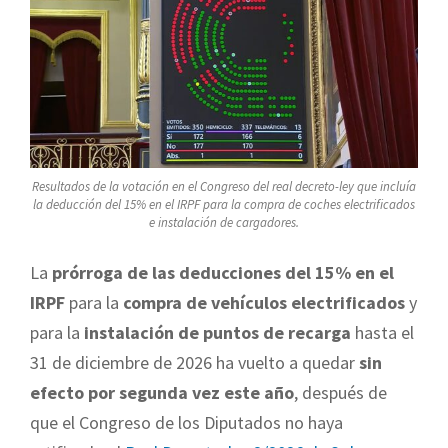
Resultados de la votación en el Congreso del real decreto-ley que incluía
la deducción del 15% en el IRPF para la compra de coches electrificados
e instalación de cargadores.
La
prórroga de las deducciones del 15% en el
IRPF
para la
compra de vehículos electrificados
y
para la
instalación de puntos de recarga
hasta el
31 de diciembre de 2026 ha vuelto a quedar
sin
efecto por segunda vez este año
, después de
que el Congreso de los Diputados no haya