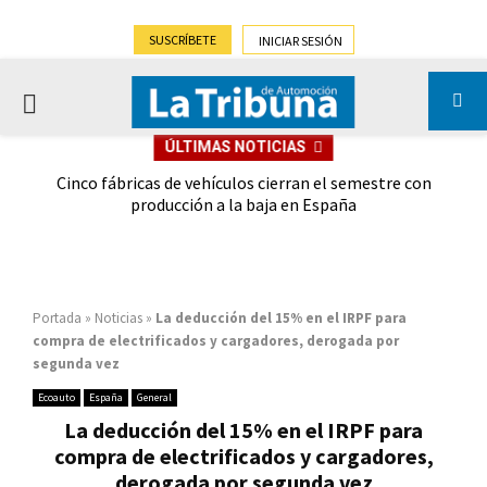
SUSCRÍBETE
INICIAR SESIÓN
PRIMARY
ÚLTIMAS NOTICIAS
MENU
 las
Cinco fábricas de vehículos cierran el semestre con
G
ión
producción a la baja en España
Portada
»
Noticias
»
La deducción del 15% en el IRPF para
compra de electrificados y cargadores, derogada por
segunda vez
Ecoauto
España
General
La deducción del 15% en el IRPF para
compra de electrificados y cargadores,
derogada por segunda vez