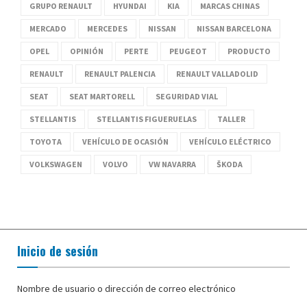
GRUPO RENAULT
HYUNDAI
KIA
MARCAS CHINAS
MERCADO
MERCEDES
NISSAN
NISSAN BARCELONA
OPEL
OPINIÓN
PERTE
PEUGEOT
PRODUCTO
RENAULT
RENAULT PALENCIA
RENAULT VALLADOLID
SEAT
SEAT MARTORELL
SEGURIDAD VIAL
STELLANTIS
STELLANTIS FIGUERUELAS
TALLER
TOYOTA
VEHÍCULO DE OCASIÓN
VEHÍCULO ELÉCTRICO
VOLKSWAGEN
VOLVO
VW NAVARRA
ŠKODA
Inicio de sesión
Nombre de usuario o dirección de correo electrónico