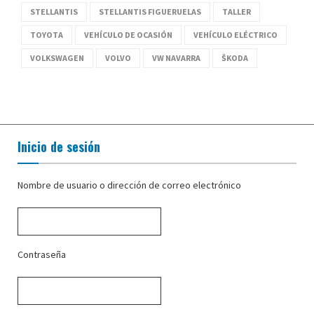
STELLANTIS
STELLANTIS FIGUERUELAS
TALLER
TOYOTA
VEHÍCULO DE OCASIÓN
VEHÍCULO ELÉCTRICO
VOLKSWAGEN
VOLVO
VW NAVARRA
ŠKODA
Inicio de sesión
Nombre de usuario o dirección de correo electrónico
Contraseña