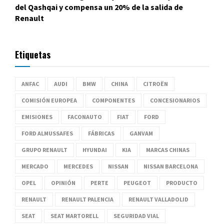
del Qashqai y compensa un 20% de la salida de
Renault
Etiquetas
ANFAC
AUDI
BMW
CHINA
CITROËN
COMISIÓN EUROPEA
COMPONENTES
CONCESIONARIOS
EMISIONES
FACONAUTO
FIAT
FORD
FORD ALMUSSAFES
FÁBRICAS
GANVAM
GRUPO RENAULT
HYUNDAI
KIA
MARCAS CHINAS
MERCADO
MERCEDES
NISSAN
NISSAN BARCELONA
OPEL
OPINIÓN
PERTE
PEUGEOT
PRODUCTO
RENAULT
RENAULT PALENCIA
RENAULT VALLADOLID
SEAT
SEAT MARTORELL
SEGURIDAD VIAL