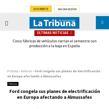
SUSCRÍBETE
INICIAR SESIÓN
PRIMARY
ÚLTIMAS NOTICIAS
MENU
 las
Cinco fábricas de vehículos cierran el semestre con
G
ión
producción a la baja en España
Portada
»
Noticias
»
Ford congela sus planes de electrificación
en Europa afectando a Almussafes
Fábricas
Ford congela sus planes de electrificación
en Europa afectando a Almussafes