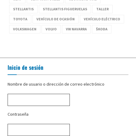
STELLANTIS
STELLANTIS FIGUERUELAS
TALLER
TOYOTA
VEHÍCULO DE OCASIÓN
VEHÍCULO ELÉCTRICO
VOLKSWAGEN
VOLVO
VW NAVARRA
ŠKODA
Inicio de sesión
Nombre de usuario o dirección de correo electrónico
Contraseña