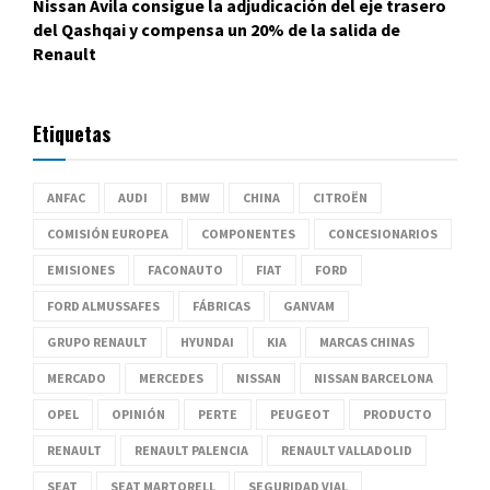
Nissan Ávila consigue la adjudicación del eje trasero
del Qashqai y compensa un 20% de la salida de
Renault
Etiquetas
ANFAC
AUDI
BMW
CHINA
CITROËN
COMISIÓN EUROPEA
COMPONENTES
CONCESIONARIOS
EMISIONES
FACONAUTO
FIAT
FORD
FORD ALMUSSAFES
FÁBRICAS
GANVAM
GRUPO RENAULT
HYUNDAI
KIA
MARCAS CHINAS
MERCADO
MERCEDES
NISSAN
NISSAN BARCELONA
OPEL
OPINIÓN
PERTE
PEUGEOT
PRODUCTO
RENAULT
RENAULT PALENCIA
RENAULT VALLADOLID
SEAT
SEAT MARTORELL
SEGURIDAD VIAL