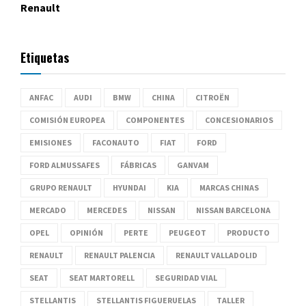
Renault
Etiquetas
ANFAC
AUDI
BMW
CHINA
CITROËN
COMISIÓN EUROPEA
COMPONENTES
CONCESIONARIOS
EMISIONES
FACONAUTO
FIAT
FORD
FORD ALMUSSAFES
FÁBRICAS
GANVAM
GRUPO RENAULT
HYUNDAI
KIA
MARCAS CHINAS
MERCADO
MERCEDES
NISSAN
NISSAN BARCELONA
OPEL
OPINIÓN
PERTE
PEUGEOT
PRODUCTO
RENAULT
RENAULT PALENCIA
RENAULT VALLADOLID
SEAT
SEAT MARTORELL
SEGURIDAD VIAL
STELLANTIS
STELLANTIS FIGUERUELAS
TALLER