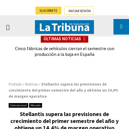
SUSCRÍBETE
INICIAR SESIÓN
PRIMARY
ÚLTIMAS NOTICIAS
MENU
 las
Cinco fábricas de vehículos cierran el semestre con
G
ión
producción a la baja en España
Portada
»
Noticias
»
Stellantis supera las previsiones de
crecimiento del primer semestre del año y obtiene un 14,4%
de margen operativo
Internacional
Mercado
Stellantis supera las previsiones de
crecimiento del primer semestre del año y
obtiene un 14,4% de margen operativo