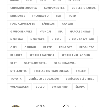
COMISIÓN EUROPEA
COMPONENTES
CONCESIONARIOS
EMISIONES
FACONAUTO
FIAT
FORD
FORD ALMUSSAFES
FÁBRICAS
GANVAM
GRUPO RENAULT
HYUNDAI
KIA
MARCAS CHINAS
MERCADO
MERCEDES
NISSAN
NISSAN BARCELONA
OPEL
OPINIÓN
PERTE
PEUGEOT
PRODUCTO
RENAULT
RENAULT PALENCIA
RENAULT VALLADOLID
SEAT
SEAT MARTORELL
SEGURIDAD VIAL
STELLANTIS
STELLANTIS FIGUERUELAS
TALLER
TOYOTA
VEHÍCULO DE OCASIÓN
VEHÍCULO ELÉCTRICO
VOLKSWAGEN
VOLVO
VW NAVARRA
ŠKODA