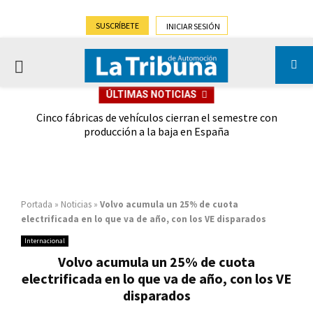
SUSCRÍBETE
INICIAR SESIÓN
PRIMARY
ÚLTIMAS NOTICIAS
MENU
 las
Cinco fábricas de vehículos cierran el semestre con
G
ión
producción a la baja en España
Portada
»
Noticias
»
Volvo acumula un 25% de cuota
electrificada en lo que va de año, con los VE disparados
Internacional
Volvo acumula un 25% de cuota
electrificada en lo que va de año, con los VE
disparados