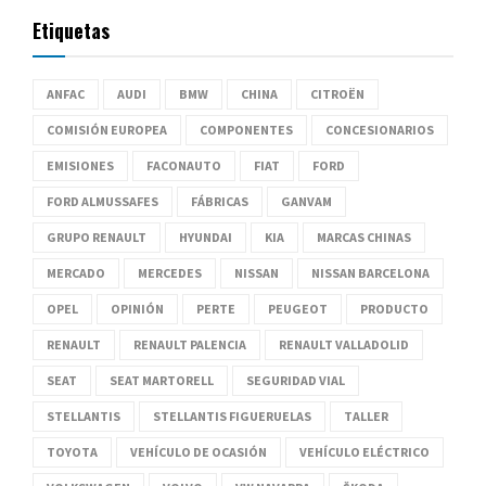
Etiquetas
ANFAC
AUDI
BMW
CHINA
CITROËN
COMISIÓN EUROPEA
COMPONENTES
CONCESIONARIOS
EMISIONES
FACONAUTO
FIAT
FORD
FORD ALMUSSAFES
FÁBRICAS
GANVAM
GRUPO RENAULT
HYUNDAI
KIA
MARCAS CHINAS
MERCADO
MERCEDES
NISSAN
NISSAN BARCELONA
OPEL
OPINIÓN
PERTE
PEUGEOT
PRODUCTO
RENAULT
RENAULT PALENCIA
RENAULT VALLADOLID
SEAT
SEAT MARTORELL
SEGURIDAD VIAL
STELLANTIS
STELLANTIS FIGUERUELAS
TALLER
TOYOTA
VEHÍCULO DE OCASIÓN
VEHÍCULO ELÉCTRICO