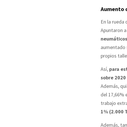
Aumento d
En la rueda 
Apuntaron a
neumático
aumentado s
propios tall
Así,
para es
sobre 2020 
Además, quis
del 17,66% e
trabajo extr
1% (2.000 
Además, tam