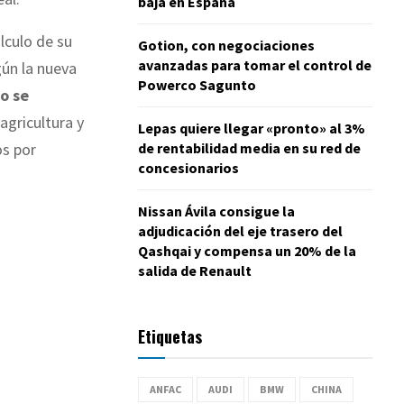
baja en España
lculo de su
Gotion, con negociaciones
avanzadas para tomar el control de
gún la nueva
Powerco Sagunto
o se
agricultura y
Lepas quiere llegar «pronto» al 3%
de rentabilidad media en su red de
os por
concesionarios
Nissan Ávila consigue la
adjudicación del eje trasero del
Qashqai y compensa un 20% de la
salida de Renault
Etiquetas
ANFAC
AUDI
BMW
CHINA