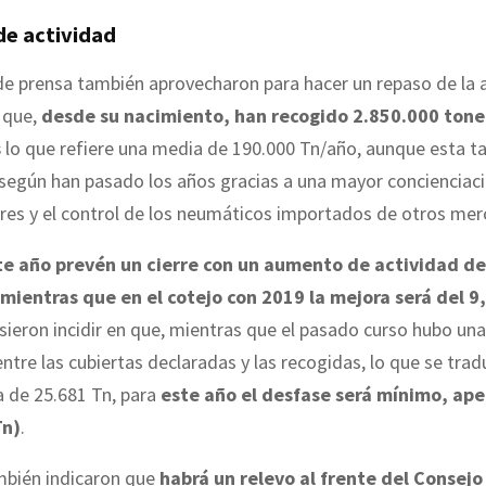
e actividad
de prensa también aprovecharon para hacer un repaso de la a
 que,
desde su nacimiento, han recogido 2.850.000 tone
s
lo que refiere una media de 190.000 Tn/año, aunque esta t
egún han pasado los años gracias a una mayor concienciaci
eres y el control de los neumáticos importados de otros me
te año prevén un cierre con un aumento de actividad d
mientras que en el cotejo con 2019 la mejora será del 
ieron incidir en que, mientras que el pasado curso hubo una
ntre las cubiertas declaradas y las recogidas, lo que se trad
a de 25.681 Tn, para
este año el desfase será mínimo, ap
Tn)
.
bién indicaron que
habrá un relevo al frente del Consejo