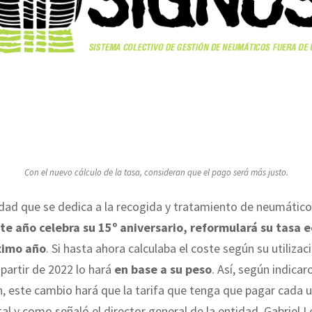
Con el nuevo cálculo de la tasa, consideran que el pago será más justo.
idad que se dedica a la recogida y tratamiento de neumático
te año celebra su 15º aniversario, reformulará su tasa 
ximo año
. Si hasta ahora calculaba el coste según su utilizac
 partir de 2022 lo hará
en base a su peso
. Así, según indicar
, este cambio hará que la tarifa que tenga que pagar cada 
tal y como señaló el director general de la entidad, Gabriel L