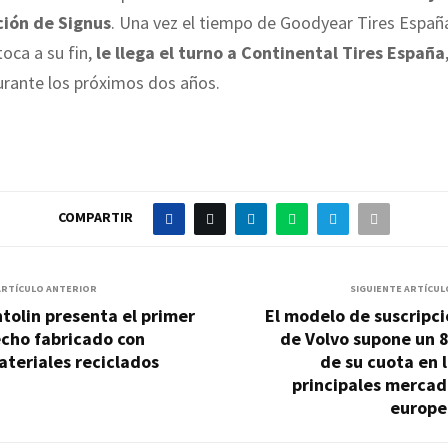
ción de Signus
. Una vez el tiempo de Goodyear Tires España
toca a su fin,
le llega el turno a Continental Tires España
urante los próximos dos años.
COMPARTIR
ARTÍCULO ANTERIOR
SIGUIENTE ARTÍCUL
tolin presenta el primer
El modelo de suscripc
echo fabricado con
de Volvo supone un 
teriales reciclados
de su cuota en 
principales mercad
europe