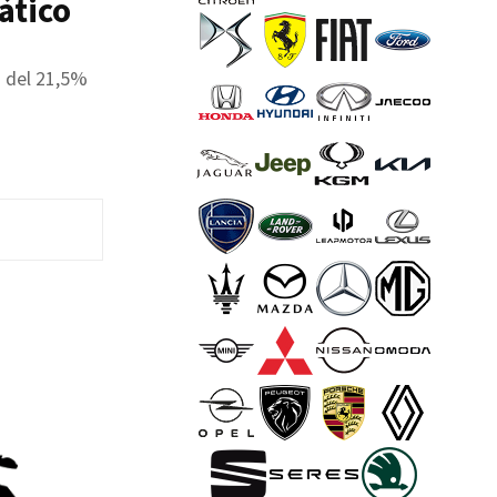
ático
d del 21,5%