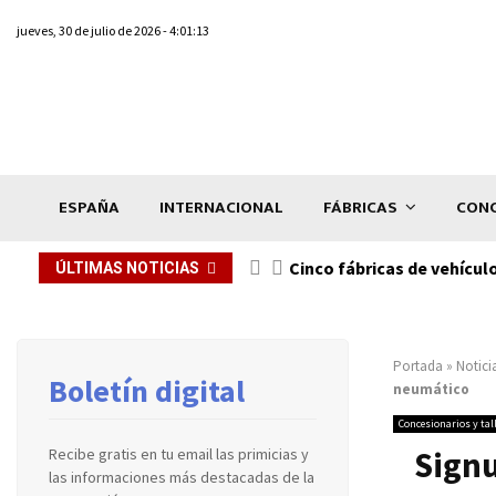
jueves, 30 de julio de 2026 - 4:01:13
ESPAÑA
INTERNACIONAL
FÁBRICAS
CONC
n de...
Cinco fábricas de vehícul
ÚLTIMAS NOTICIAS
Portada
»
Notici
Boletín digital
neumático
Concesionarios y tal
Signu
Recibe gratis en tu email las primicias y
las informaciones más destacadas de la