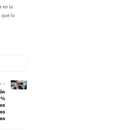
 en la
, que lo
O
ión
8%
los
os
os