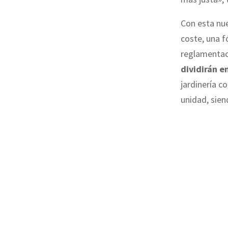
Con esta nu
coste, una f
reglamentac
dividirán e
jardinería c
unidad, sien