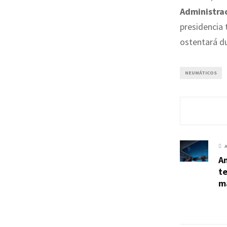
Administra
presidencia 
ostentará d
NEUMÁTICOS
An
t
ma