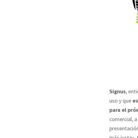
Signus
, ent
uso y que
es
para el pró
comercial, a
presentación
más justa», 