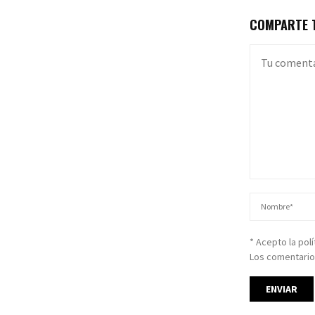
COMPARTE T
* Acepto la pol
Los comentario