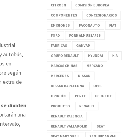
CITROËN
COMISIÓN EUROPEA
COMPONENTES
CONCESIONARIOS
EMISIONES
FACONAUTO
FIAT
FORD
FORD ALMUSSAFES
ustrial
FÁBRICAS
GANVAM
 y autobús,
GRUPO RENAULT
HYUNDAI
KIA
los en
MARCAS CHINAS
MERCADO
mpre según
MERCEDES
NISSAN
n extra de
NISSAN BARCELONA
OPEL
OPINIÓN
PERTE
PEUGEOT
 se dividen
PRODUCTO
RENAULT
portarán una
RENAULT PALENCIA
intervalo,
RENAULT VALLADOLID
SEAT
SEAT MARTORELL
SEGURIDAD VIAL