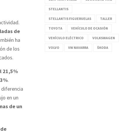
STELLANTIS
STELLANTIS FIGUERUELAS
TALLER
ctividad.
TOYOTA
VEHÍCULO DE OCASIÓN
ladas de
VEHÍCULO ELÉCTRICO
VOLKSWAGEN
ambién ha
VOLVO
VW NAVARRA
ŠKODA
ón de los
rcados.
el 21,5%
9,3%
.
 diferencia
ujo en un
enas de un
 de