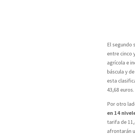
El segundo s
entre cinco 
agrícola e i
báscula y de
esta clasifi
43,68 euros.
Por otro la
en 14 nivel
tarifa de 11
afrontarán u