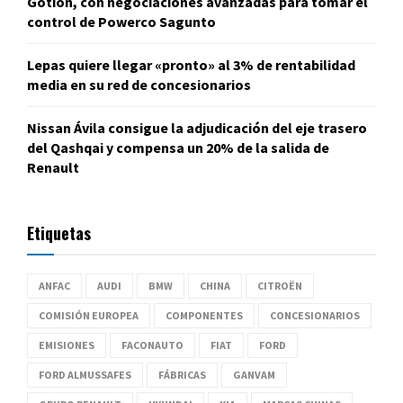
Gotion, con negociaciones avanzadas para tomar el
control de Powerco Sagunto
Lepas quiere llegar «pronto» al 3% de rentabilidad
media en su red de concesionarios
Nissan Ávila consigue la adjudicación del eje trasero
del Qashqai y compensa un 20% de la salida de
Renault
Etiquetas
ANFAC
AUDI
BMW
CHINA
CITROËN
COMISIÓN EUROPEA
COMPONENTES
CONCESIONARIOS
EMISIONES
FACONAUTO
FIAT
FORD
FORD ALMUSSAFES
FÁBRICAS
GANVAM