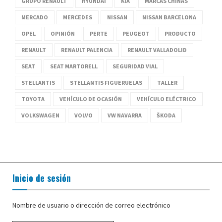
GRUPO RENAULT
HYUNDAI
KIA
MARCAS CHINAS
MERCADO
MERCEDES
NISSAN
NISSAN BARCELONA
OPEL
OPINIÓN
PERTE
PEUGEOT
PRODUCTO
RENAULT
RENAULT PALENCIA
RENAULT VALLADOLID
SEAT
SEAT MARTORELL
SEGURIDAD VIAL
STELLANTIS
STELLANTIS FIGUERUELAS
TALLER
TOYOTA
VEHÍCULO DE OCASIÓN
VEHÍCULO ELÉCTRICO
VOLKSWAGEN
VOLVO
VW NAVARRA
ŠKODA
Inicio de sesión
Nombre de usuario o dirección de correo electrónico