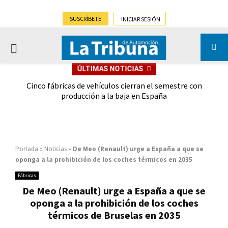
SUSCRÍBETE
INICIAR SESIÓN
PRIMARY
ÚLTIMAS NOTICIAS
MENU
 las
Cinco fábricas de vehículos cierran el semestre con
G
ión
producción a la baja en España
Portada
»
Noticias
»
De Meo (Renault) urge a España a que se
oponga a la prohibición de los coches térmicos en 2035
Fábricas
De Meo (Renault) urge a España a que se
oponga a la prohibición de los coches
térmicos de Bruselas en 2035