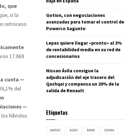
baja en España
o, que
que, si la
Gotion, con negociaciones
avanzadas para tomar el control de
un retroceso
Powerco Sagunto
Lepas quiere llegar «pronto» al 3%
únicamente
de rentabilidad media en su red de
aron 17.869
concesionarios
Nissan Ávila consigue la
adjudicación del eje trasero del
 la cuota —
Qashqai y compensa un 20% de la
—26,1% del
salida de Renault
un
ulaciones —
Etiquetas
los híbridos
ANFAC
AUDI
BMW
CHINA