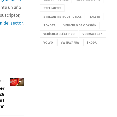
nte un año
STELLANTIS
suscriptor,
STELLANTIS FIGUERUELAS
TALLER
ón del sector
.
TOYOTA
VEHÍCULO DE OCASIÓN
VEHÍCULO ELÉCTRICO
VOLKSWAGEN
VOLVO
VW NAVARRA
ŠKODA
O
der
26
int
e'