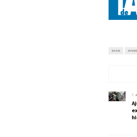
DACIA
HYUND
Aj
e
h