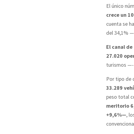
El único núm
crece un 1
cuenta se ha
del 34,1% 
El canal de
27.020 ope
turismos —-
Por tipo de
33.289 veh
peso total 
meritorio 6
+9,6%—
, l
convenciona