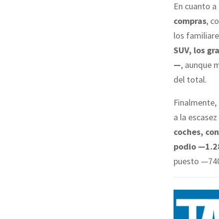
En cuanto a 
compras
, c
los familia
SUV, los gr
—
, aunque 
del total.
Finalmente, 
a la escasez
coches, con
podio —1.
puesto —74