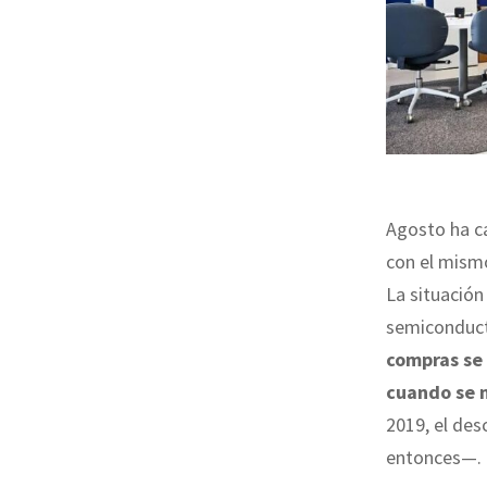
Agosto ha ca
con el mismo
La situación
semiconduct
compras se
cuando se 
2019, el des
entonces—.