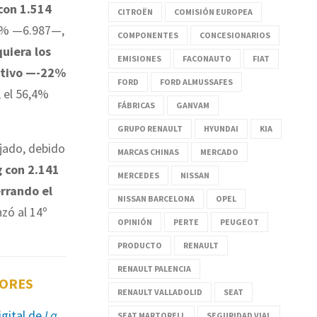
con 1.514
CITROËN
COMISIÓN EUROPEA
,8% —6.987—,
COMPONENTES
CONCESIONARIOS
quiera los
EMISIONES
FACONAUTO
FIAT
sitivo —-22%
FORD
FORD ALMUSSAFES
 el 56,4%
FÁBRICAS
GANVAM
GRUPO RENAULT
HYUNDAI
KIA
ojado, debido
MARCAS CHINAS
MERCADO
g con 2.141
MERCEDES
NISSAN
rrando el
NISSAN BARCELONA
OPEL
nzó al 14º
OPINIÓN
PERTE
PEUGEOT
PRODUCTO
RENAULT
RENAULT PALENCIA
TORES
RENAULT VALLADOLID
SEAT
igital de
La
SEAT MARTORELL
SEGURIDAD VIAL