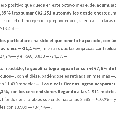
ero positivo que queda en este octavo mes el del
acumulad
0,85% tras sumar 602.251 automóviles desde enero
; aun
ce con el último ejercicio prepandémico, queda a las claras 
—913.451—.
 los particulares ha sido el que peor lo ha pasado, con 
raciones —-31,1%—
, mientras que las empresas contabiliz
27,7%— y el RAC, 3.838 —-24,1%—.
 combustible
, la gasolina logra aguantar con el 67,6% de
ículos—
, con el diésel batiéndose en retirada un mes más 
con 11.430 modelos—.
Los electrificados logran acaparar 
,3%, con los cero emisiones llegando a las 1.511 matric
os híbridos enchufables subiendo hasta las 2.689 —+102%— y 
les con 13.939 —+34,4%—.