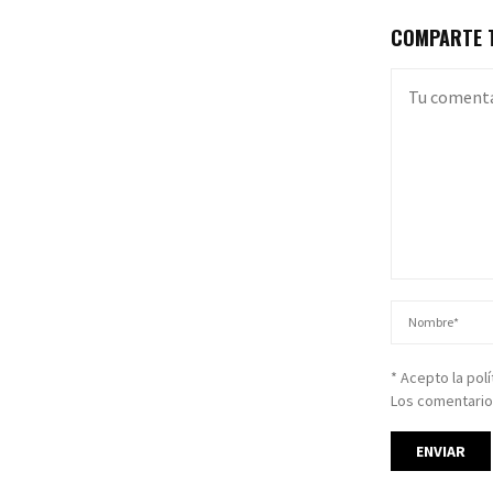
COMPARTE T
* Acepto la pol
Los comentario