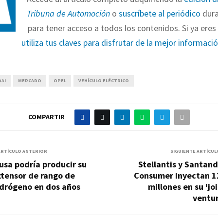
Tribuna de Automoción
o
suscríbete al periódico
dura
para tener acceso a todos los contenidos. Si ya eres 
utiliza tus claves para disfrutar de la mejor informaci
AI
MERCADO
OPEL
VEHÍCULO ELÉCTRICO
COMPARTIR
ARTÍCULO ANTERIOR
SIGUIENTE ARTÍCUL
usa podría producir su
Stellantis y Santan
xtensor de rango de
Consumer inyectan 1
idrógeno en dos años
millones en su 'jo
ventur