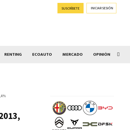
INICIAR SESIÓN
SUSCRÍBETE
RENTING
ECOAUTO
MERCADO
OPINIÓN
Goti
9,4%
 2013,