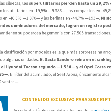
las siluetas,
los superutilitarios pierden hasta un 29,2% 
on los utilitarios en -19,5% —9.386—, los compactos en -45
res en -46,3% —1.370— y las berlinas en -44,7% —193—.
Ni si
andes dominadores del mercado, logran un registro po
mantienen su poderosa hegemonía con 27.505 transacciones,
la clasificación por modelos es la que más sorpresas ha arr
 de algunas unidades.
El Dacia Sandero reina en el rankin
 el Hyundai Tucson segundo —1.538— y el Opel Corsa ce
285—
. El líder del acumulado, el Seat Arona, únicamente alca
0 ventas—.
CONTENIDO EXCLUSIVO PARA SUSCRIP
Accede al artículo completo adquiriendo la
edición d