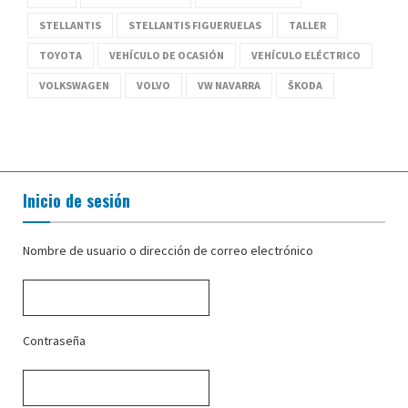
STELLANTIS
STELLANTIS FIGUERUELAS
TALLER
TOYOTA
VEHÍCULO DE OCASIÓN
VEHÍCULO ELÉCTRICO
VOLKSWAGEN
VOLVO
VW NAVARRA
ŠKODA
Inicio de sesión
Nombre de usuario o dirección de correo electrónico
Contraseña