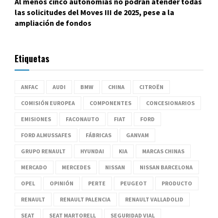
Al menos cinco autonomías no podrán atender todas
las solicitudes del Moves III de 2025, pese a la
ampliación de fondos
Etiquetas
ANFAC
AUDI
BMW
CHINA
CITROËN
COMISIÓN EUROPEA
COMPONENTES
CONCESIONARIOS
EMISIONES
FACONAUTO
FIAT
FORD
FORD ALMUSSAFES
FÁBRICAS
GANVAM
GRUPO RENAULT
HYUNDAI
KIA
MARCAS CHINAS
MERCADO
MERCEDES
NISSAN
NISSAN BARCELONA
OPEL
OPINIÓN
PERTE
PEUGEOT
PRODUCTO
RENAULT
RENAULT PALENCIA
RENAULT VALLADOLID
SEAT
SEAT MARTORELL
SEGURIDAD VIAL