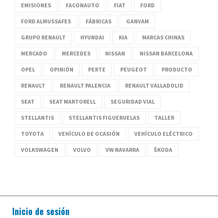
EMISIONES
FACONAUTO
FIAT
FORD
FORD ALMUSSAFES
FÁBRICAS
GANVAM
GRUPO RENAULT
HYUNDAI
KIA
MARCAS CHINAS
MERCADO
MERCEDES
NISSAN
NISSAN BARCELONA
OPEL
OPINIÓN
PERTE
PEUGEOT
PRODUCTO
RENAULT
RENAULT PALENCIA
RENAULT VALLADOLID
SEAT
SEAT MARTORELL
SEGURIDAD VIAL
STELLANTIS
STELLANTIS FIGUERUELAS
TALLER
TOYOTA
VEHÍCULO DE OCASIÓN
VEHÍCULO ELÉCTRICO
VOLKSWAGEN
VOLVO
VW NAVARRA
ŠKODA
Inicio de sesión