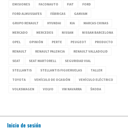
EMISIONES
FACONAUTO
FIAT
FORD
FORD ALMUSSAFES
FÁBRICAS
GANVAM
GRUPO RENAULT
HYUNDAI
KIA
MARCAS CHINAS
MERCADO
MERCEDES
NISSAN
NISSAN BARCELONA
OPEL
OPINIÓN
PERTE
PEUGEOT
PRODUCTO
RENAULT
RENAULT PALENCIA
RENAULT VALLADOLID
SEAT
SEAT MARTORELL
SEGURIDAD VIAL
STELLANTIS
STELLANTIS FIGUERUELAS
TALLER
TOYOTA
VEHÍCULO DE OCASIÓN
VEHÍCULO ELÉCTRICO
VOLKSWAGEN
VOLVO
VW NAVARRA
ŠKODA
Inicio de sesión