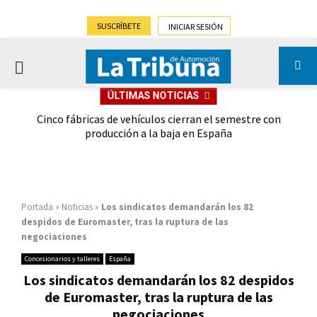
SUSCRÍBETE
INICIAR SESIÓN
PRIMARY
ÚLTIMAS NOTICIAS
MENU
 las
Cinco fábricas de vehículos cierran el semestre con
G
ión
producción a la baja en España
Portada
»
Noticias
»
Los sindicatos demandarán los 82
despidos de Euromaster, tras la ruptura de las
negociaciones
Concesionarios y talleres
España
Los sindicatos demandarán los 82 despidos
de Euromaster, tras la ruptura de las
negociaciones