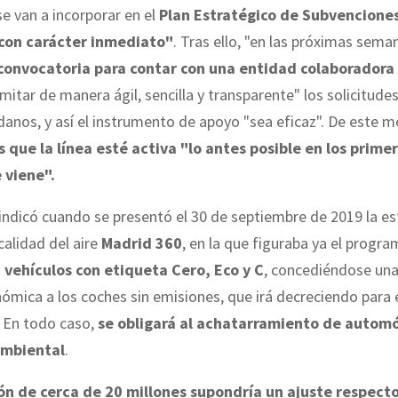
 se van a incorporar en el
Plan Estratégico de Subvencione
con carácter inmediato"
. Tras ello, "en las próximas seman
convocatoria para contar con una entidad colaboradora
mitar de manera ágil, sencilla y transparente" los solicitude
danos, y así el instrumento de apoyo "sea eficaz". De este 
s que la línea esté activa "lo antes posible en los prim
 viene".
ndicó cuando se presentó el 30 de septiembre de 2019 la es
calidad del aire
Madrid 360
, en la que figuraba ya el progra
a
vehículos con etiqueta Cero, Eco y C
, concediéndose un
ómica a los coches sin emisiones, que irá decreciendo para 
. En todo caso,
se obligará al achatarramiento de automó
ambiental
.
ón de cerca de 20 millones supondría un ajuste respecto