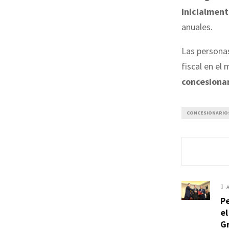
inicialmen
anuales.
Las personas
fiscal en el
concesiona
CONCESIONARIO
P
el
G