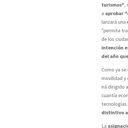
turismos"
,
a
aprobar "
lanzará una
"permita tra
de los ciuda
intención e
del año que
Como ya se i
movilidad y 
irá dirigido 
cuantía econ
tecnologías
distintivo 
La
asignaci