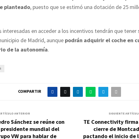
te planteado
, puesto que se estimó una dotación de 25 mil
 interesadas en acceder a los incentivos tendrán que tener 
 municipio de Madrid, aunque
podrán adquirir el coche en c
rio de la autonomía
.
S
COMPARTIR
ARTÍCULO ANTERIOR
SIGUIENTE ARTÍCUL
edro Sánchez se reúne con
TE Connectivity firma
 presidente mundial del
cierre de Montcad
rupo VW para hablar de
pactando el inicio de 