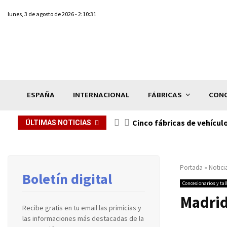
lunes, 3 de agosto de 2026 - 2:10:31
ESPAÑA
INTERNACIONAL
FÁBRICAS
CONC
n de...
Cinco fábricas de vehícul
ÚLTIMAS NOTICIAS
Portada
»
Notici
Boletín digital
Concesionarios y tal
Madrid
Recibe gratis en tu email las primicias y
las informaciones más destacadas de la