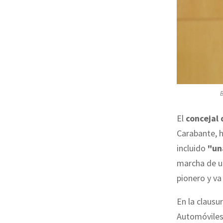
B
El
concejal
Carabante, 
incluido
"un
marcha de u
pionero y va
En la clausu
Automóviles