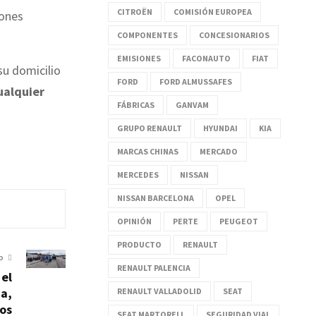
CITROËN
COMISIÓN EUROPEA
lones
COMPONENTES
CONCESIONARIOS
EMISIONES
FACONAUTO
FIAT
su domicilio
FORD
FORD ALMUSSAFES
ualquier
FÁBRICAS
GANVAM
GRUPO RENAULT
HYUNDAI
KIA
MARCAS CHINAS
MERCADO
MERCEDES
NISSAN
NISSAN BARCELONA
OPEL
OPINIÓN
PERTE
PEUGEOT
PRODUCTO
RENAULT
O
RENAULT PALENCIA
 el
a,
RENAULT VALLADOLID
SEAT
los
SEAT MARTORELL
SEGURIDAD VIAL