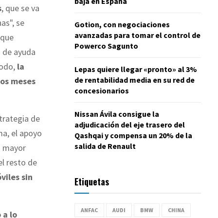
baja en España
s
, que se va
as", se
Gotion, con negociaciones
avanzadas para tomar el control de
que
Powerco Sagunto
s de ayuda
modo,
la
Lepas quiere llegar «pronto» al 3%
de rentabilidad media en su red de
eros meses
concesionarios
Nissan Ávila consigue la
trategia de
adjudicación del eje trasero del
ma, el apoyo
Qashqai y compensa un 20% de la
salida de Renault
a mayor
el resto de
viles sin
Etiquetas
ANFAC
AUDI
BMW
CHINA
 a lo