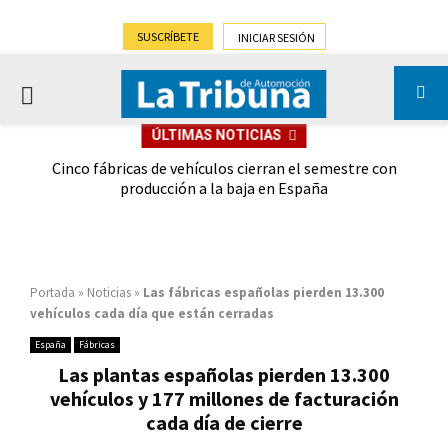
SUSCRÍBETE
INICIAR SESIÓN
PRIMARY
ÚLTIMAS NOTICIAS
MENU
 las
Cinco fábricas de vehículos cierran el semestre con
G
ión
producción a la baja en España
Portada
»
Noticias
»
Las fábricas españolas pierden 13.300
vehículos cada día que están cerradas
España
Fábricas
Las plantas españolas pierden 13.300
vehículos y 177 millones de facturación
cada día de cierre