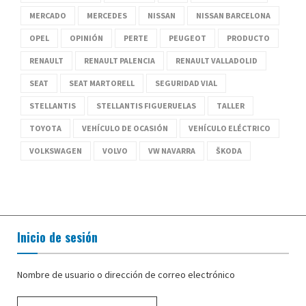
MERCADO
MERCEDES
NISSAN
NISSAN BARCELONA
OPEL
OPINIÓN
PERTE
PEUGEOT
PRODUCTO
RENAULT
RENAULT PALENCIA
RENAULT VALLADOLID
SEAT
SEAT MARTORELL
SEGURIDAD VIAL
STELLANTIS
STELLANTIS FIGUERUELAS
TALLER
TOYOTA
VEHÍCULO DE OCASIÓN
VEHÍCULO ELÉCTRICO
VOLKSWAGEN
VOLVO
VW NAVARRA
ŠKODA
Inicio de sesión
Nombre de usuario o dirección de correo electrónico