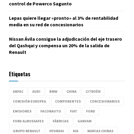
control de Powerco Sagunto
Lepas quiere llegar «pronto» al 3% de rentabilidad
media en su red de concesionarios
Nissan Ávila consigue la adjudicación del eje trasero
del Qashqai y compensa un 20% de la salida de
Renault
Etiquetas
ANFAC
AUDI
BMW
CHINA
CITROËN
COMISIÓN EUROPEA
COMPONENTES
CONCESIONARIOS
EMISIONES
FACONAUTO
FIAT
FORD
FORD ALMUSSAFES
FÁBRICAS
GANVAM
GRUPO RENAULT
HYUNDAI
KIA
MARCAS CHINAS