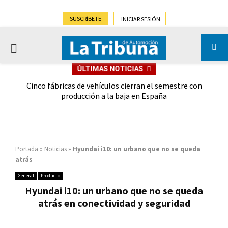
SUSCRÍBETE
INICIAR SESIÓN
PRIMARY
ÚLTIMAS NOTICIAS
MENU
 las
Cinco fábricas de vehículos cierran el semestre con
G
ión
producción a la baja en España
Portada
»
Noticias
»
Hyundai i10: un urbano que no se queda
atrás
General
Producto
Hyundai i10: un urbano que no se queda
atrás en conectividad y seguridad