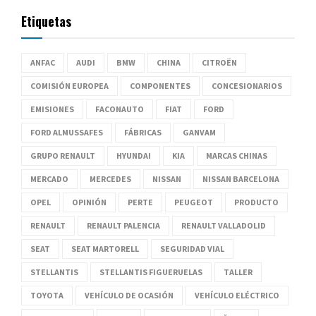
Etiquetas
ANFAC
AUDI
BMW
CHINA
CITROËN
COMISIÓN EUROPEA
COMPONENTES
CONCESIONARIOS
EMISIONES
FACONAUTO
FIAT
FORD
FORD ALMUSSAFES
FÁBRICAS
GANVAM
GRUPO RENAULT
HYUNDAI
KIA
MARCAS CHINAS
MERCADO
MERCEDES
NISSAN
NISSAN BARCELONA
OPEL
OPINIÓN
PERTE
PEUGEOT
PRODUCTO
RENAULT
RENAULT PALENCIA
RENAULT VALLADOLID
SEAT
SEAT MARTORELL
SEGURIDAD VIAL
STELLANTIS
STELLANTIS FIGUERUELAS
TALLER
TOYOTA
VEHÍCULO DE OCASIÓN
VEHÍCULO ELÉCTRICO