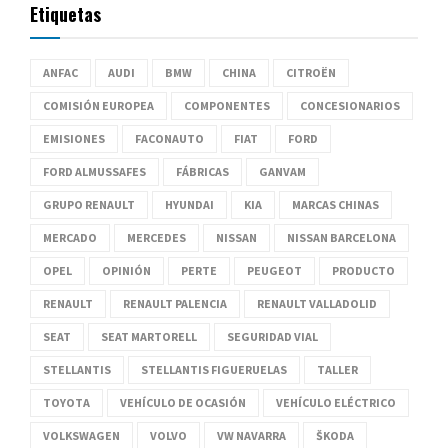
Etiquetas
ANFAC
AUDI
BMW
CHINA
CITROËN
COMISIÓN EUROPEA
COMPONENTES
CONCESIONARIOS
EMISIONES
FACONAUTO
FIAT
FORD
FORD ALMUSSAFES
FÁBRICAS
GANVAM
GRUPO RENAULT
HYUNDAI
KIA
MARCAS CHINAS
MERCADO
MERCEDES
NISSAN
NISSAN BARCELONA
OPEL
OPINIÓN
PERTE
PEUGEOT
PRODUCTO
RENAULT
RENAULT PALENCIA
RENAULT VALLADOLID
SEAT
SEAT MARTORELL
SEGURIDAD VIAL
STELLANTIS
STELLANTIS FIGUERUELAS
TALLER
TOYOTA
VEHÍCULO DE OCASIÓN
VEHÍCULO ELÉCTRICO
VOLKSWAGEN
VOLVO
VW NAVARRA
ŠKODA