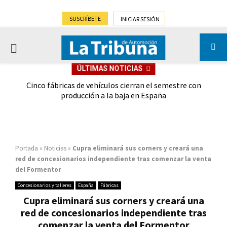
SUSCRÍBETE
INICIAR SESIÓN
PRIMARY
ÚLTIMAS NOTICIAS
MENU
 las
Cinco fábricas de vehículos cierran el semestre con
G
ión
producción a la baja en España
Portada
»
Noticias
»
Cupra eliminará sus corners y creará una
red de concesionarios independiente tras comenzar la venta
del Formentor
Concesionarios y talleres
España
Fábricas
Cupra eliminará sus corners y creará una
red de concesionarios independiente tras
comenzar la venta del Formentor