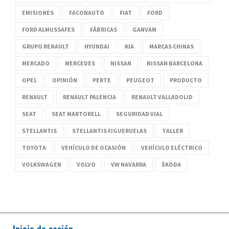
EMISIONES
FACONAUTO
FIAT
FORD
FORD ALMUSSAFES
FÁBRICAS
GANVAM
GRUPO RENAULT
HYUNDAI
KIA
MARCAS CHINAS
MERCADO
MERCEDES
NISSAN
NISSAN BARCELONA
OPEL
OPINIÓN
PERTE
PEUGEOT
PRODUCTO
RENAULT
RENAULT PALENCIA
RENAULT VALLADOLID
SEAT
SEAT MARTORELL
SEGURIDAD VIAL
STELLANTIS
STELLANTIS FIGUERUELAS
TALLER
TOYOTA
VEHÍCULO DE OCASIÓN
VEHÍCULO ELÉCTRICO
VOLKSWAGEN
VOLVO
VW NAVARRA
ŠKODA