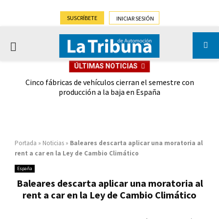
SUSCRÍBETE
INICIAR SESIÓN
PRIMARY
ÚLTIMAS NOTICIAS
MENU
 las
Cinco fábricas de vehículos cierran el semestre con
G
ión
producción a la baja en España
Portada
»
Noticias
»
Baleares descarta aplicar una moratoria al
rent a car en la Ley de Cambio Climático
España
Baleares descarta aplicar una moratoria al
rent a car en la Ley de Cambio Climático