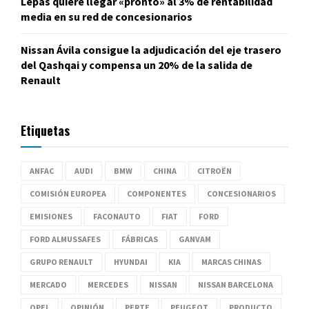
Lepas quiere llegar «pronto» al 3% de rentabilidad
media en su red de concesionarios
Nissan Ávila consigue la adjudicación del eje trasero
del Qashqai y compensa un 20% de la salida de
Renault
Etiquetas
ANFAC
AUDI
BMW
CHINA
CITROËN
COMISIÓN EUROPEA
COMPONENTES
CONCESIONARIOS
EMISIONES
FACONAUTO
FIAT
FORD
FORD ALMUSSAFES
FÁBRICAS
GANVAM
GRUPO RENAULT
HYUNDAI
KIA
MARCAS CHINAS
MERCADO
MERCEDES
NISSAN
NISSAN BARCELONA
OPEL
OPINIÓN
PERTE
PEUGEOT
PRODUCTO