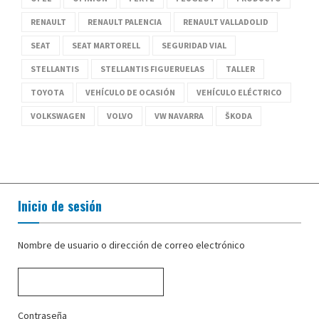
RENAULT
RENAULT PALENCIA
RENAULT VALLADOLID
SEAT
SEAT MARTORELL
SEGURIDAD VIAL
STELLANTIS
STELLANTIS FIGUERUELAS
TALLER
TOYOTA
VEHÍCULO DE OCASIÓN
VEHÍCULO ELÉCTRICO
VOLKSWAGEN
VOLVO
VW NAVARRA
ŠKODA
Inicio de sesión
Nombre de usuario o dirección de correo electrónico
Contraseña