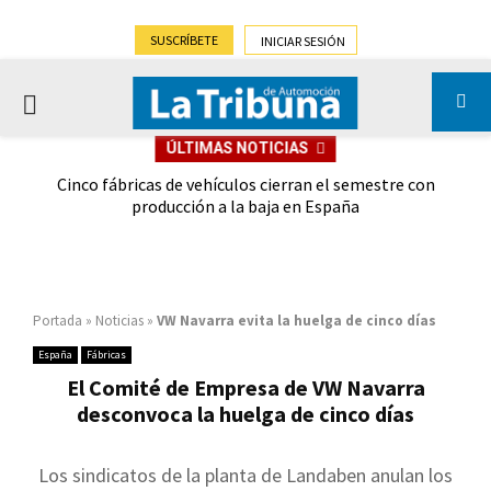
SUSCRÍBETE
INICIAR SESIÓN
PRIMARY
ÚLTIMAS NOTICIAS
MENU
 las
Cinco fábricas de vehículos cierran el semestre con
G
ión
producción a la baja en España
Portada
»
Noticias
»
VW Navarra evita la huelga de cinco días
España
Fábricas
El Comité de Empresa de VW Navarra
desconvoca la huelga de cinco días
Los sindicatos de la planta de Landaben anulan los