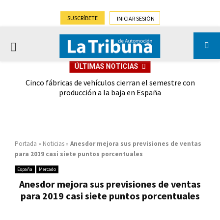
SUSCRÍBETE
INICIAR SESIÓN
PRIMARY
ÚLTIMAS NOTICIAS
MENU
 las
Cinco fábricas de vehículos cierran el semestre con
G
ión
producción a la baja en España
Portada
»
Noticias
»
Anesdor mejora sus previsiones de ventas
para 2019 casi siete puntos porcentuales
España
Mercado
Anesdor mejora sus previsiones de ventas
para 2019 casi siete puntos porcentuales