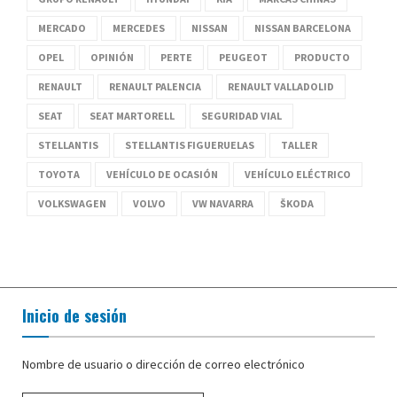
MERCADO
MERCEDES
NISSAN
NISSAN BARCELONA
OPEL
OPINIÓN
PERTE
PEUGEOT
PRODUCTO
RENAULT
RENAULT PALENCIA
RENAULT VALLADOLID
SEAT
SEAT MARTORELL
SEGURIDAD VIAL
STELLANTIS
STELLANTIS FIGUERUELAS
TALLER
TOYOTA
VEHÍCULO DE OCASIÓN
VEHÍCULO ELÉCTRICO
VOLKSWAGEN
VOLVO
VW NAVARRA
ŠKODA
Inicio de sesión
Nombre de usuario o dirección de correo electrónico