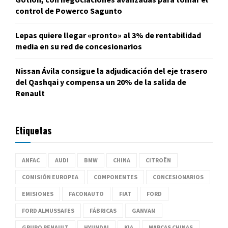
control de Powerco Sagunto
Lepas quiere llegar «pronto» al 3% de rentabilidad
media en su red de concesionarios
Nissan Ávila consigue la adjudicación del eje trasero
del Qashqai y compensa un 20% de la salida de
Renault
Etiquetas
ANFAC
AUDI
BMW
CHINA
CITROËN
COMISIÓN EUROPEA
COMPONENTES
CONCESIONARIOS
EMISIONES
FACONAUTO
FIAT
FORD
FORD ALMUSSAFES
FÁBRICAS
GANVAM
GRUPO RENAULT
HYUNDAI
KIA
MARCAS CHINAS