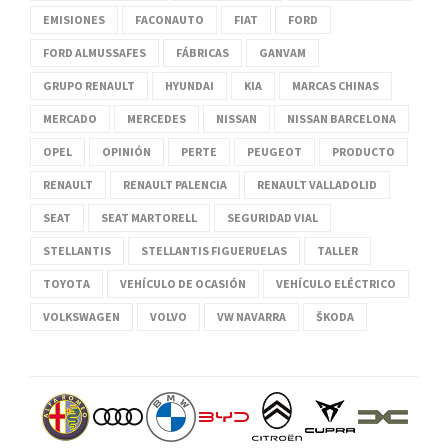
EMISIONES
FACONAUTO
FIAT
FORD
FORD ALMUSSAFES
FÁBRICAS
GANVAM
GRUPO RENAULT
HYUNDAI
KIA
MARCAS CHINAS
MERCADO
MERCEDES
NISSAN
NISSAN BARCELONA
OPEL
OPINIÓN
PERTE
PEUGEOT
PRODUCTO
RENAULT
RENAULT PALENCIA
RENAULT VALLADOLID
SEAT
SEAT MARTORELL
SEGURIDAD VIAL
STELLANTIS
STELLANTIS FIGUERUELAS
TALLER
TOYOTA
VEHÍCULO DE OCASIÓN
VEHÍCULO ELÉCTRICO
VOLKSWAGEN
VOLVO
VW NAVARRA
ŠKODA