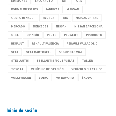
EMISIONES
FACONAUTO
FIAT
FORD
FORD ALMUSSAFES
FÁBRICAS
GANVAM
GRUPO RENAULT
HYUNDAI
KIA
MARCAS CHINAS
MERCADO
MERCEDES
NISSAN
NISSAN BARCELONA
OPEL
OPINIÓN
PERTE
PEUGEOT
PRODUCTO
RENAULT
RENAULT PALENCIA
RENAULT VALLADOLID
SEAT
SEAT MARTORELL
SEGURIDAD VIAL
STELLANTIS
STELLANTIS FIGUERUELAS
TALLER
TOYOTA
VEHÍCULO DE OCASIÓN
VEHÍCULO ELÉCTRICO
VOLKSWAGEN
VOLVO
VW NAVARRA
ŠKODA
Inicio de sesión