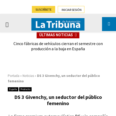
SUSCRÍBETE
INICIAR SESIÓN
PRIMARY
ÚLTIMAS NOTICIAS
MENU
 las
Cinco fábricas de vehículos cierran el semestre con
G
ión
producción a la baja en España
Portada
»
Noticias
»
DS 3 Givenchy, un seductor del público
femenino
España
Producto
DS 3 Givenchy, un seductor del público
femenino