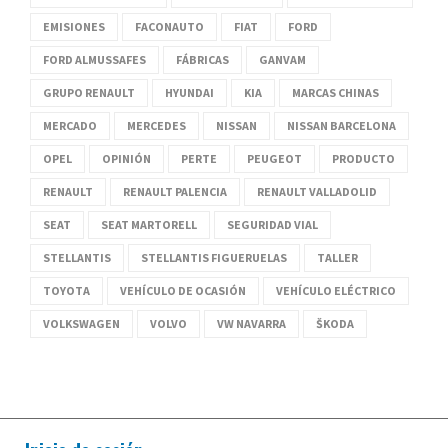
EMISIONES
FACONAUTO
FIAT
FORD
FORD ALMUSSAFES
FÁBRICAS
GANVAM
GRUPO RENAULT
HYUNDAI
KIA
MARCAS CHINAS
MERCADO
MERCEDES
NISSAN
NISSAN BARCELONA
OPEL
OPINIÓN
PERTE
PEUGEOT
PRODUCTO
RENAULT
RENAULT PALENCIA
RENAULT VALLADOLID
SEAT
SEAT MARTORELL
SEGURIDAD VIAL
STELLANTIS
STELLANTIS FIGUERUELAS
TALLER
TOYOTA
VEHÍCULO DE OCASIÓN
VEHÍCULO ELÉCTRICO
VOLKSWAGEN
VOLVO
VW NAVARRA
ŠKODA