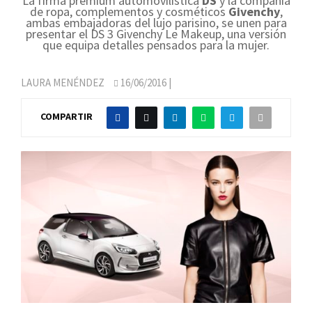
La firma premium automovilística
DS
y la compañía
de ropa, complementos y cosméticos
Givenchy
,
ambas embajadoras del lujo parisino, se unen para
presentar el DS 3 Givenchy Le Makeup, una versión
que equipa detalles pensados para la mujer.
LAURA MENÉNDEZ
16/06/2016
|
COMPARTIR