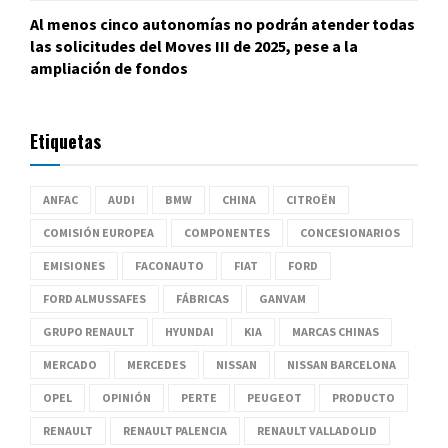
Al menos cinco autonomías no podrán atender todas
las solicitudes del Moves III de 2025, pese a la
ampliación de fondos
Etiquetas
ANFAC
AUDI
BMW
CHINA
CITROËN
COMISIÓN EUROPEA
COMPONENTES
CONCESIONARIOS
EMISIONES
FACONAUTO
FIAT
FORD
FORD ALMUSSAFES
FÁBRICAS
GANVAM
GRUPO RENAULT
HYUNDAI
KIA
MARCAS CHINAS
MERCADO
MERCEDES
NISSAN
NISSAN BARCELONA
OPEL
OPINIÓN
PERTE
PEUGEOT
PRODUCTO
RENAULT
RENAULT PALENCIA
RENAULT VALLADOLID