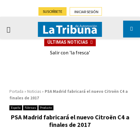
SUSCRÍBETE
INICIAR SESIÓN
PRIMARY
ÚLTIMAS NOTICIAS
MENU
eely
Salir con 'la fresca'
Portada
»
Noticias
»
PSA Madrid fabricará el nuevo Citroën C4 a
finales de 2017
España
Fábricas
Producto
PSA Madrid fabricará el nuevo Citroën C4 a
finales de 2017