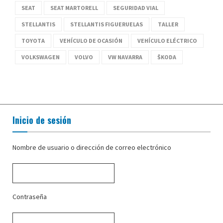
SEAT
SEAT MARTORELL
SEGURIDAD VIAL
STELLANTIS
STELLANTIS FIGUERUELAS
TALLER
TOYOTA
VEHÍCULO DE OCASIÓN
VEHÍCULO ELÉCTRICO
VOLKSWAGEN
VOLVO
VW NAVARRA
ŠKODA
Inicio de sesión
Nombre de usuario o dirección de correo electrónico
Contraseña