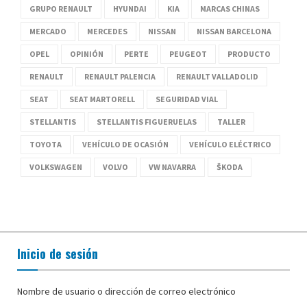
GRUPO RENAULT
HYUNDAI
KIA
MARCAS CHINAS
MERCADO
MERCEDES
NISSAN
NISSAN BARCELONA
OPEL
OPINIÓN
PERTE
PEUGEOT
PRODUCTO
RENAULT
RENAULT PALENCIA
RENAULT VALLADOLID
SEAT
SEAT MARTORELL
SEGURIDAD VIAL
STELLANTIS
STELLANTIS FIGUERUELAS
TALLER
TOYOTA
VEHÍCULO DE OCASIÓN
VEHÍCULO ELÉCTRICO
VOLKSWAGEN
VOLVO
VW NAVARRA
ŠKODA
Inicio de sesión
Nombre de usuario o dirección de correo electrónico