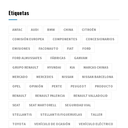
Etiquetas
ANFAC
AUDI
BMW
CHINA
CITROËN
COMISIÓN EUROPEA
COMPONENTES
CONCESIONARIOS
EMISIONES
FACONAUTO
FIAT
FORD
FORD ALMUSSAFES
FÁBRICAS
GANVAM
GRUPO RENAULT
HYUNDAI
KIA
MARCAS CHINAS
MERCADO
MERCEDES
NISSAN
NISSAN BARCELONA
OPEL
OPINIÓN
PERTE
PEUGEOT
PRODUCTO
RENAULT
RENAULT PALENCIA
RENAULT VALLADOLID
SEAT
SEAT MARTORELL
SEGURIDAD VIAL
STELLANTIS
STELLANTIS FIGUERUELAS
TALLER
TOYOTA
VEHÍCULO DE OCASIÓN
VEHÍCULO ELÉCTRICO