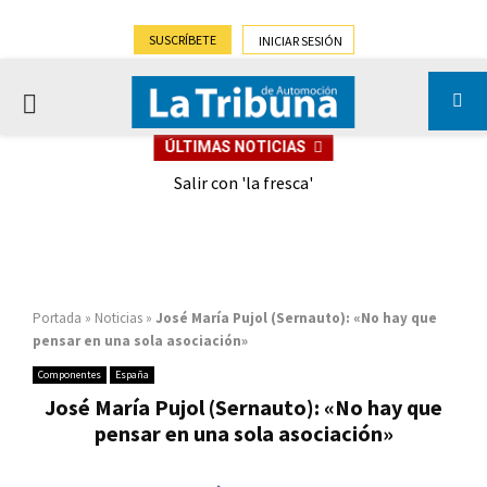
SUSCRÍBETE
INICIAR SESIÓN
PRIMARY
ÚLTIMAS NOTICIAS
MENU
eely
Salir con 'la fresca'
Portada
»
Noticias
»
José María Pujol (Sernauto): «No hay que
pensar en una sola asociación»
Componentes
España
José María Pujol (Sernauto): «No hay que
pensar en una sola asociación»