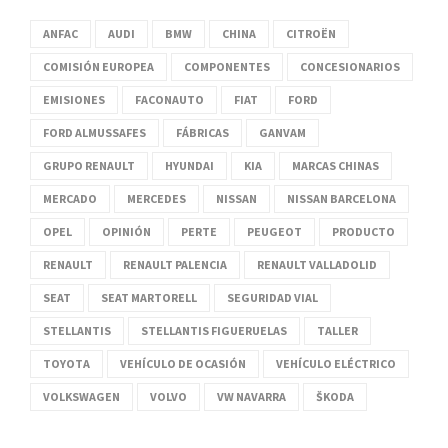
ANFAC
AUDI
BMW
CHINA
CITROËN
COMISIÓN EUROPEA
COMPONENTES
CONCESIONARIOS
EMISIONES
FACONAUTO
FIAT
FORD
FORD ALMUSSAFES
FÁBRICAS
GANVAM
GRUPO RENAULT
HYUNDAI
KIA
MARCAS CHINAS
MERCADO
MERCEDES
NISSAN
NISSAN BARCELONA
OPEL
OPINIÓN
PERTE
PEUGEOT
PRODUCTO
RENAULT
RENAULT PALENCIA
RENAULT VALLADOLID
SEAT
SEAT MARTORELL
SEGURIDAD VIAL
STELLANTIS
STELLANTIS FIGUERUELAS
TALLER
TOYOTA
VEHÍCULO DE OCASIÓN
VEHÍCULO ELÉCTRICO
VOLKSWAGEN
VOLVO
VW NAVARRA
ŠKODA