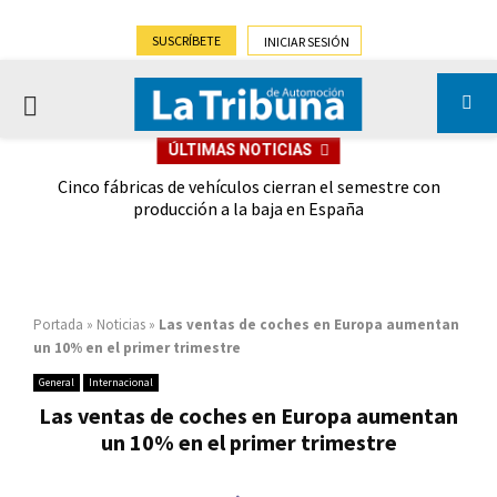
SUSCRÍBETE
INICIAR SESIÓN
PRIMARY
ÚLTIMAS NOTICIAS
MENU
 las
Cinco fábricas de vehículos cierran el semestre con
G
ión
producción a la baja en España
Portada
»
Noticias
»
Las ventas de coches en Europa aumentan
un 10% en el primer trimestre
General
Internacional
Las ventas de coches en Europa aumentan
un 10% en el primer trimestre