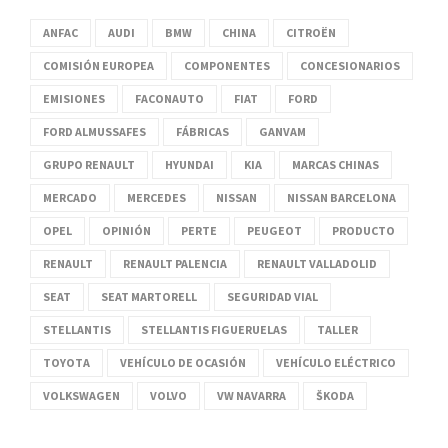
ANFAC
AUDI
BMW
CHINA
CITROËN
COMISIÓN EUROPEA
COMPONENTES
CONCESIONARIOS
EMISIONES
FACONAUTO
FIAT
FORD
FORD ALMUSSAFES
FÁBRICAS
GANVAM
GRUPO RENAULT
HYUNDAI
KIA
MARCAS CHINAS
MERCADO
MERCEDES
NISSAN
NISSAN BARCELONA
OPEL
OPINIÓN
PERTE
PEUGEOT
PRODUCTO
RENAULT
RENAULT PALENCIA
RENAULT VALLADOLID
SEAT
SEAT MARTORELL
SEGURIDAD VIAL
STELLANTIS
STELLANTIS FIGUERUELAS
TALLER
TOYOTA
VEHÍCULO DE OCASIÓN
VEHÍCULO ELÉCTRICO
VOLKSWAGEN
VOLVO
VW NAVARRA
ŠKODA