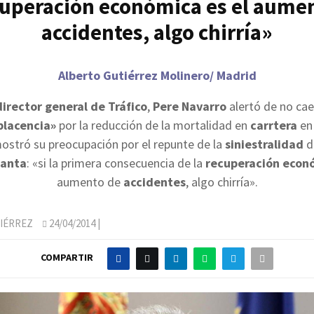
cuperación económica es el aume
accidentes, algo chirría»
Alberto Gutiérrez Molinero/ Madrid
irector general de Tráfico
,
Pere Navarro
alertó de no cae
lacencia»
por la reducción de la mortalidad en
carrtera
en
ostró su preocupación por el repunte de la
siniestralidad
d
anta
: «si la primera consecuencia de la
recuperación econ
aumento de
accidentes
, algo chirría».
IÉRREZ
24/04/2014
|
COMPARTIR