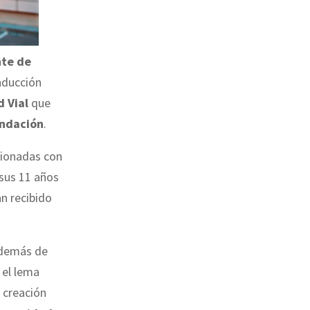
nte de
nducción
 Vial
que
ndación
.
acionadas con
 sus 11 años
an recibido
además de
 el lema
 creación