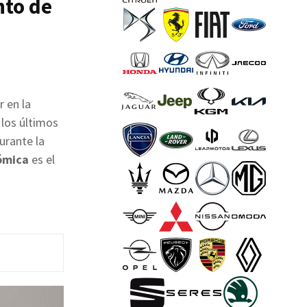
nto de
r en la
 los últimos
urante la
ómica
es el