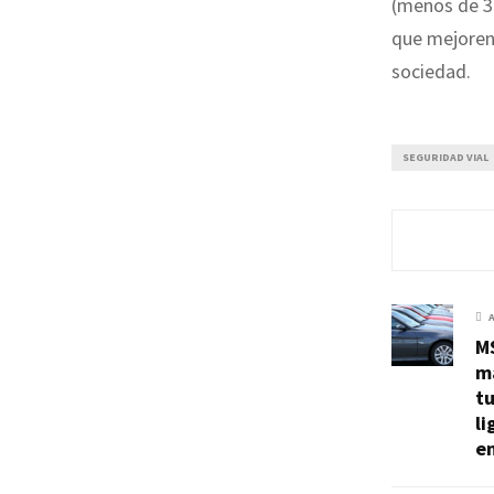
(menos de 3
que mejoren
sociedad.
SEGURIDAD VIAL
MS
m
tu
li
e