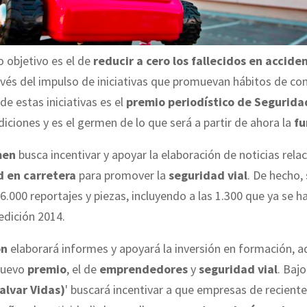
 objetivo es el de
reducir a cero los fallecidos en accide
vés del impulso de iniciativas que promuevan hábitos de co
de estas iniciativas es el
premio periodístico de Seguridad
ediciones y es el germen de lo que será a partir de ahora la
fu
men
busca incentivar y apoyar la elaboración de noticias rel
 en carretera
para promover la
seguridad vial
. De hecho,
6.000 reportajes y piezas, incluyendo a las 1.300 que ya se h
 edición 2014.
ón
elaborará informes y apoyará la inversión en formación, 
nuevo
premio
, el de
emprendedores
y
seguridad vial
. Bajo
alvar Vidas)
' buscará incentivar a que empresas de reciente