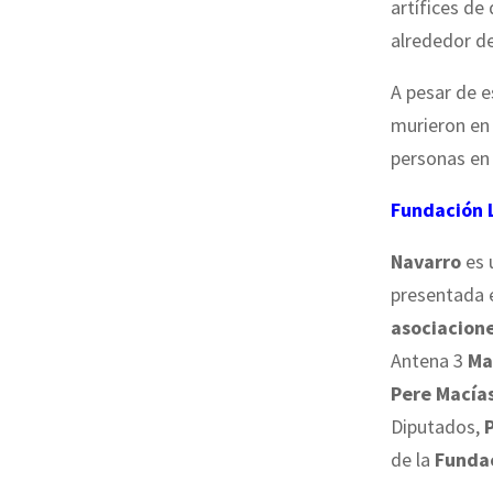
artífices de
alrededor de
A pesar de e
murieron e
personas en
Fundación 
Navarro
es 
presentada 
asociacione
Antena 3
Ma
Pere Macía
Diputados,
de la
Funda