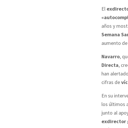
El
exdirecto
«autocompl
años y mostr
Semana Sa
aumento d
Navarro
, q
Directa
, cr
han alertado
cifras de
víc
En su interv
los últimos 
junto al apo
exdirector 