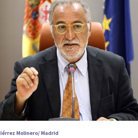
iérrez Molinero/ Madrid