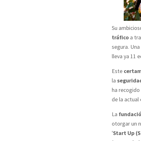
Su ambicioso
tráfico
a tra
segura. Una 
lleva ya 11 
Este
certa
la
seguridad
ha recogido 
de la actual
La
fundaci
otorgar un 
'
Start Up (S