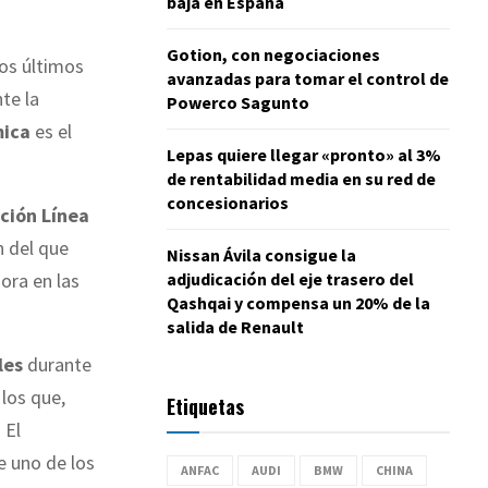
baja en España
Gotion, con negociaciones
los últimos
avanzadas para tomar el control de
te la
Powerco Sagunto
mica
es el
Lepas quiere llegar «pronto» al 3%
de rentabilidad media en su red de
concesionarios
ción Línea
 del que
Nissan Ávila consigue la
adjudicación del eje trasero del
ora en las
Qashqai y compensa un 20% de la
salida de Renault
les
durante
n los que,
Etiquetas
 El
e uno de los
ANFAC
AUDI
BMW
CHINA