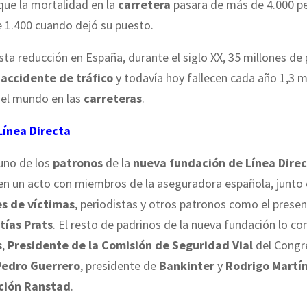
 que la mortalidad en la
carretera
pasara de más de 4.000 p
 1.400 cuando dejó su puesto.
sta reducción en España, durante el siglo XX, 35 millones de
n
accidente de tráfico
y todavía hoy fallecen cada año 1,3 m
 el mundo en las
carreteras
.
Línea Directa
uno de los
patronos
de la
nueva fundación de Línea Dire
en un acto con miembros de la aseguradora española, junto
s de víctimas
, periodistas y otros patronos como el prese
tías Prats
. El resto de padrinos de la nueva fundación lo c
s
,
Presidente de la Comisión de Seguridad Vial
del Congr
Pedro Guerrero
, presidente de
Bankinter
y
Rodrigo Martí
ción Ranstad
.