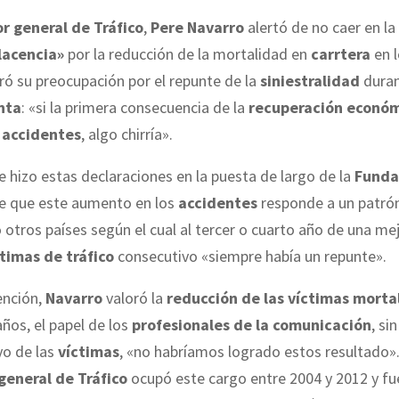
r general de Tráfico
,
Pere Navarro
alertó de no caer en la
acencia»
por la reducción de la mortalidad en
carrtera
en 
ó su preocupación por el repunte de la
siniestralidad
duran
nta
: «si la primera consecuencia de la
recuperación econó
e
accidentes
, algo chirría».
ue hizo estas declaraciones en la puesta de largo de la
Funda
ee que este aumento en los
accidentes
responde a un patrón
 otros países según el cual al tercer o cuarto año de una mej
timas de tráfico
consecutivo «siempre había un repunte».
ención,
Navarro
valoró la
reducción de las víctimas morta
años, el papel de los
profesionales de la comunicación
, si
yo de las
víctimas
, «no habríamos logrado estos resultado».
general de Tráfico
ocupó este cargo entre 2004 y 2012 y fu