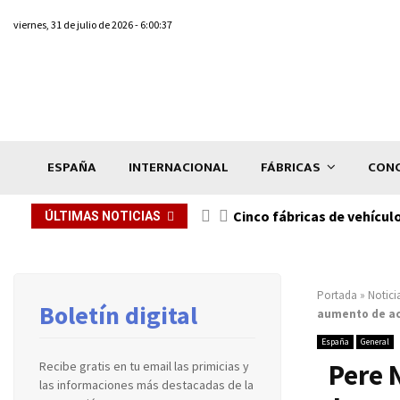
viernes, 31 de julio de 2026 - 6:00:37
ESPAÑA
INTERNACIONAL
FÁBRICAS
CONC
n de...
Cinco fábricas de vehícul
ÚLTIMAS NOTICIAS
Portada
»
Notici
Boletín digital
aumento de acc
España
General
Pere 
Recibe gratis en tu email las primicias y
las informaciones más destacadas de la