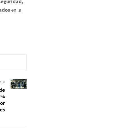
seguridad,
tados
en la
O
de
7%
or
es