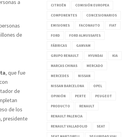
ersonas a
CITROËN
COMISIÓN EUROPEA
COMPONENTES
CONCESIONARIOS
 personas
EMISIONES
FACONAUTO
FIAT
illones de
FORD
FORD ALMUSSAFES
FÁBRICAS
GANVAM
GRUPO RENAULT
HYUNDAI
KIA
MARCAS CHINAS
MERCADO
cta
, que fue
MERCEDES
NISSAN
 con
NISSAN BARCELONA
OPEL
ntador de
OPINIÓN
PERTE
PEUGEOT
ompletan
PRODUCTO
RENAULT
eso de los
RENAULT PALENCIA
n
, presidente
RENAULT VALLADOLID
SEAT
SEAT MARTORELL
SEGURIDAD VIAL