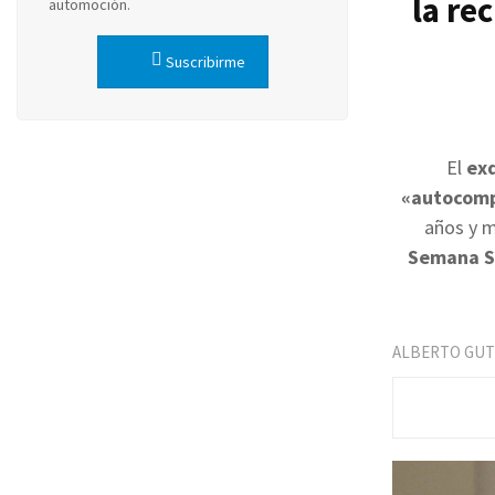
la re
automoción.
Suscribirme
El
exd
«autocomp
años y m
Semana S
ALBERTO GUT