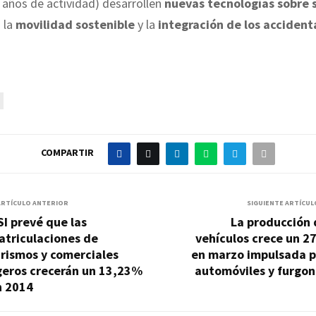
 años de actividad) desarrollen
nuevas tecnologías sobre 
 la
movilidad sostenible
y la
integración de los acciden
COMPARTIR
ARTÍCULO ANTERIOR
SIGUIENTE ARTÍCUL
I prevé que las
La producción 
atriculaciones de
vehículos crece un 2
rismos y comerciales
en marzo impulsada p
geros crecerán un 13,23%
automóviles y furgon
n 2014