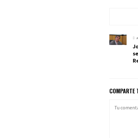
Jo
s
R
COMPARTE T