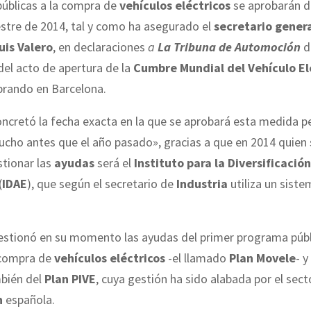
úblicas a la compra de
vehículos eléctricos
se aprobarán d
stre de 2014, tal y como ha asegurado el
secretario gener
uis Valero
, en declaraciones
a
La Tribuna de Automoción
d
del acto de apertura de la
Cumbre Mundial del Vehículo El
brando en Barcelona.
ncretó la fecha exacta en la que se aprobará esta medida p
cho antes que el año pasado», gracias a que en 2014 quien 
stionar las
ayudas
será el
Instituto para la Diversificación
(
IDAE
), que según el secretario de
Industria
utiliza un sist
estionó en su momento las ayudas del primer programa públ
 compra de
vehículos eléctricos
-el llamado
Plan Movele
- y
bién del
Plan PIVE
, cuya gestión ha sido alabada por el sect
n
española.