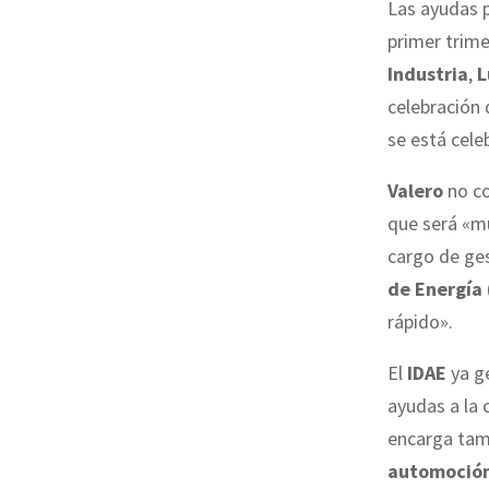
Las ayudas p
primer trime
Industria
,
L
celebración 
se está cele
Valero
no co
que será «mu
cargo de ge
de Energía
rápido».
El
IDAE
ya g
ayudas a la
encarga tam
automoció