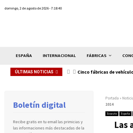
domingo, 2 de agosto de 2026 - 7:18:40
ESPAÑA
INTERNACIONAL
FÁBRICAS
CONC
n de...
Cinco fábricas de vehícul
ÚLTIMAS NOTICIAS
Portada
»
Notici
Boletín digital
2014
Ecoauto
España
Las 
Recibe gratis en tu email las primicias y
las informaciones más destacadas de la