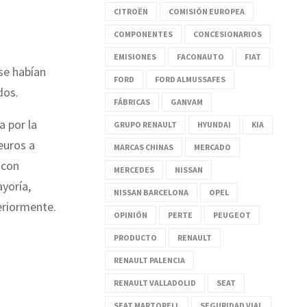
CITROËN
COMISIÓN EUROPEA
COMPONENTES
CONCESIONARIOS
EMISIONES
FACONAUTO
FIAT
 se habían
FORD
FORD ALMUSSAFES
dos.
FÁBRICAS
GANVAM
a por la
GRUPO RENAULT
HYUNDAI
KIA
euros a
MARCAS CHINAS
MERCADO
con
MERCEDES
NISSAN
yoría,
NISSAN BARCELONA
OPEL
eriormente.
OPINIÓN
PERTE
PEUGEOT
PRODUCTO
RENAULT
RENAULT PALENCIA
RENAULT VALLADOLID
SEAT
SEAT MARTORELL
SEGURIDAD VIAL