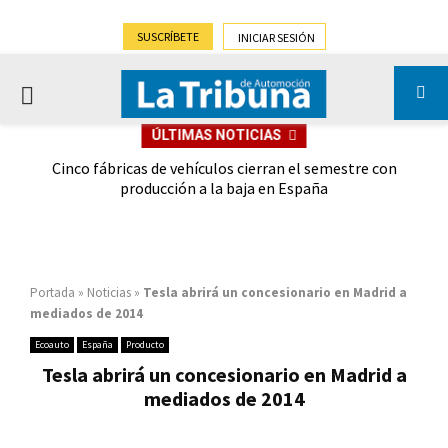
SUSCRÍBETE
INICIAR SESIÓN
PRIMARY
ÚLTIMAS NOTICIAS
MENU
 las
Cinco fábricas de vehículos cierran el semestre con
G
ión
producción a la baja en España
Portada
»
Noticias
»
Tesla abrirá un concesionario en Madrid a
mediados de 2014
Ecoauto
España
Producto
Tesla abrirá un concesionario en Madrid a
mediados de 2014