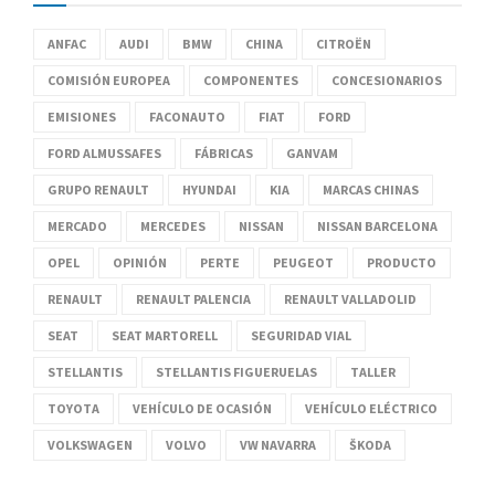
ANFAC
AUDI
BMW
CHINA
CITROËN
COMISIÓN EUROPEA
COMPONENTES
CONCESIONARIOS
EMISIONES
FACONAUTO
FIAT
FORD
FORD ALMUSSAFES
FÁBRICAS
GANVAM
GRUPO RENAULT
HYUNDAI
KIA
MARCAS CHINAS
MERCADO
MERCEDES
NISSAN
NISSAN BARCELONA
OPEL
OPINIÓN
PERTE
PEUGEOT
PRODUCTO
RENAULT
RENAULT PALENCIA
RENAULT VALLADOLID
SEAT
SEAT MARTORELL
SEGURIDAD VIAL
STELLANTIS
STELLANTIS FIGUERUELAS
TALLER
TOYOTA
VEHÍCULO DE OCASIÓN
VEHÍCULO ELÉCTRICO
VOLKSWAGEN
VOLVO
VW NAVARRA
ŠKODA