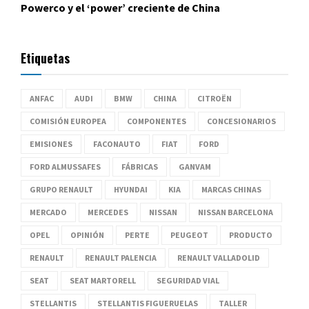
Powerco y el ‘power’ creciente de China
Etiquetas
ANFAC
AUDI
BMW
CHINA
CITROËN
COMISIÓN EUROPEA
COMPONENTES
CONCESIONARIOS
EMISIONES
FACONAUTO
FIAT
FORD
FORD ALMUSSAFES
FÁBRICAS
GANVAM
GRUPO RENAULT
HYUNDAI
KIA
MARCAS CHINAS
MERCADO
MERCEDES
NISSAN
NISSAN BARCELONA
OPEL
OPINIÓN
PERTE
PEUGEOT
PRODUCTO
RENAULT
RENAULT PALENCIA
RENAULT VALLADOLID
SEAT
SEAT MARTORELL
SEGURIDAD VIAL
STELLANTIS
STELLANTIS FIGUERUELAS
TALLER