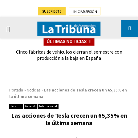
SUSCRÍBETE
INICIAR SESIÓN
PRIMARY
ÚLTIMAS NOTICIAS
MENU
 las
Cinco fábricas de vehículos cierran el semestre con
G
ión
producción a la baja en España
Portada
»
Noticias
»
Las acciones de Tesla crecen un 65,35% en
la última semana
Ecoauto
General
Internacional
Las acciones de Tesla crecen un 65,35% en
la última semana