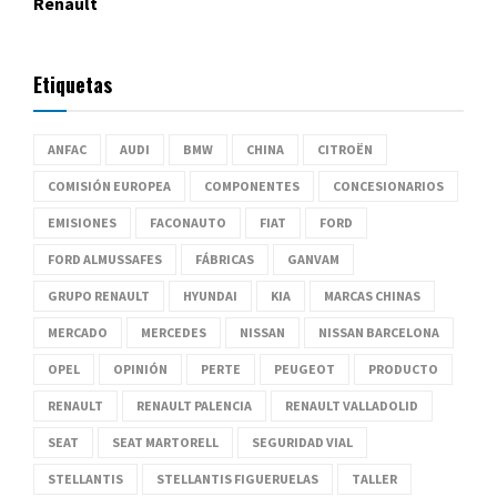
Renault
Etiquetas
ANFAC
AUDI
BMW
CHINA
CITROËN
COMISIÓN EUROPEA
COMPONENTES
CONCESIONARIOS
EMISIONES
FACONAUTO
FIAT
FORD
FORD ALMUSSAFES
FÁBRICAS
GANVAM
GRUPO RENAULT
HYUNDAI
KIA
MARCAS CHINAS
MERCADO
MERCEDES
NISSAN
NISSAN BARCELONA
OPEL
OPINIÓN
PERTE
PEUGEOT
PRODUCTO
RENAULT
RENAULT PALENCIA
RENAULT VALLADOLID
SEAT
SEAT MARTORELL
SEGURIDAD VIAL
STELLANTIS
STELLANTIS FIGUERUELAS
TALLER