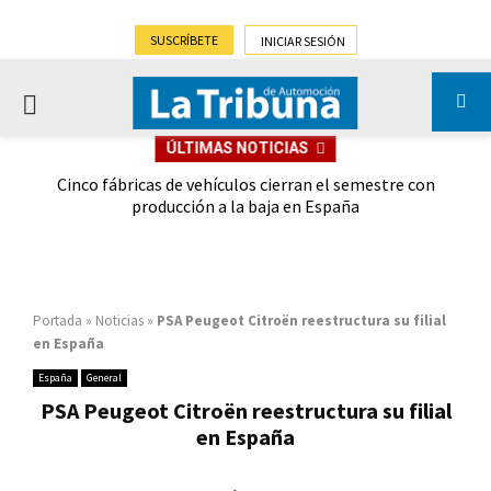
SUSCRÍBETE
INICIAR SESIÓN
PRIMARY
ÚLTIMAS NOTICIAS
MENU
 las
Cinco fábricas de vehículos cierran el semestre con
G
ión
producción a la baja en España
Portada
»
Noticias
»
PSA Peugeot Citroën reestructura su filial
en España
España
General
PSA Peugeot Citroën reestructura su filial
en España