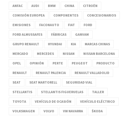
ANFAC
AUDI
BMW
CHINA
CITROËN
COMISIÓN EUROPEA
COMPONENTES
CONCESIONARIOS
EMISIONES
FACONAUTO
FIAT
FORD
FORD ALMUSSAFES
FÁBRICAS
GANVAM
GRUPO RENAULT
HYUNDAI
KIA
MARCAS CHINAS
MERCADO
MERCEDES
NISSAN
NISSAN BARCELONA
OPEL
OPINIÓN
PERTE
PEUGEOT
PRODUCTO
RENAULT
RENAULT PALENCIA
RENAULT VALLADOLID
SEAT
SEAT MARTORELL
SEGURIDAD VIAL
STELLANTIS
STELLANTIS FIGUERUELAS
TALLER
TOYOTA
VEHÍCULO DE OCASIÓN
VEHÍCULO ELÉCTRICO
VOLKSWAGEN
VOLVO
VW NAVARRA
ŠKODA