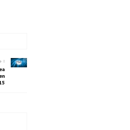
O
ea
 en
15