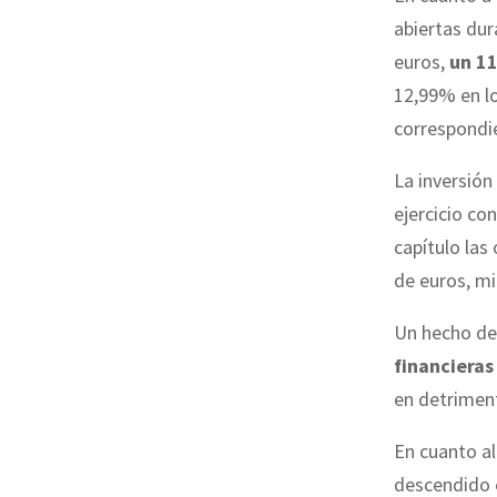
abiertas dur
euros,
un 1
12,99% en lo
correspondie
La inversión
ejercicio co
capítulo las
de euros, m
Un hecho des
financiera
en detriment
En cuanto a
descendido 