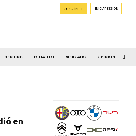
INICIAR SESIÓN
SUSCRÍBETE
RENTING
ECOAUTO
MERCADO
OPINIÓN
Goti
dió en