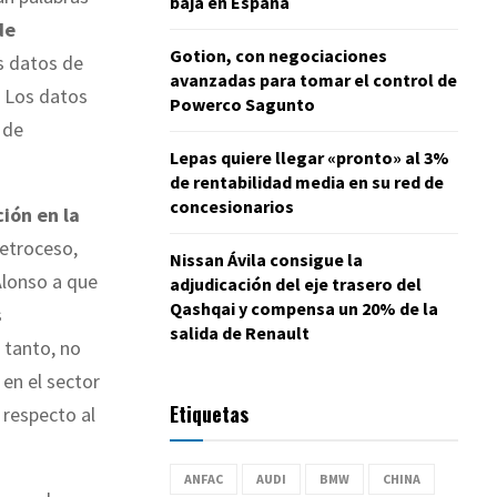
baja en España
de
Gotion, con negociaciones
s datos de
avanzadas para tomar el control de
. Los datos
Powerco Sagunto
 de
Lepas quiere llegar «pronto» al 3%
de rentabilidad media en su red de
concesionarios
ión en la
retroceso,
Nissan Ávila consigue la
Alonso a que
adjudicación del eje trasero del
Qashqai y compensa un 20% de la
s
salida de Renault
 tanto, no
en el sector
Etiquetas
 respecto al
ANFAC
AUDI
BMW
CHINA