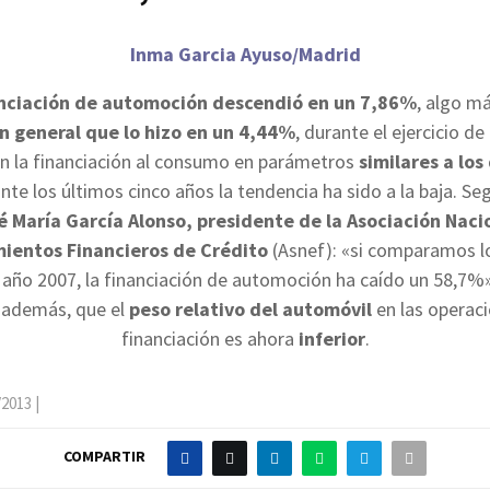
Inma Garcia Ayuso/Madrid
nciación de automoción descendió en un 7,86%
, algo má
 general que lo hizo en un 4,44%
, durante el ejercicio d
an la financiación al consumo en parámetros
similares a los
nte los últimos cinco años la tendencia ha sido a la baja. Se
é María García Alonso, presidente de la Asociación Naci
mientos Financieros de Crédito
(Asnef): «si comparamos l
 año 2007, la financiación de automoción ha caído un 58,7%
 además, que el
peso relativo del automóvil
en las operac
financiación es ahora
inferior
.
/2013
|
COMPARTIR