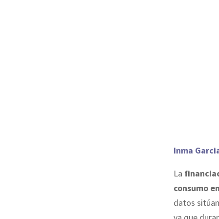
Inma Garci
La
financia
consumo en
datos sitúa
ya que duran