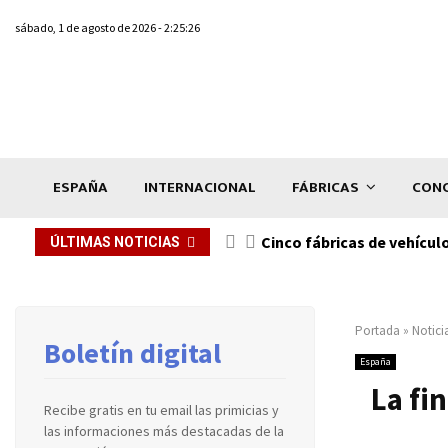
sábado, 1 de agosto de 2026 - 2:25:26
ESPAÑA
INTERNACIONAL
FÁBRICAS
CONC
n de...
Cinco fábricas de vehícul
ÚLTIMAS NOTICIAS
Portada
»
Notici
Boletín digital
España
La fi
Recibe gratis en tu email las primicias y
las informaciones más destacadas de la