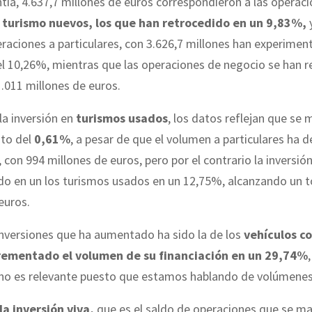
tía, 4.637,7 millones de euros correspondieron a las operac
e
turismo nuevos, los que han retrocedido en un 9,83%,
peraciones a particulares, con 3.626,7 millones han experime
l 10,26%, mientras que las operaciones de negocio se han r
.011 millones de euros.
la inversión en
turismos usados
, los datos reflejan que se
nto del
0,61%
, a pesar de que el volumen a particulares ha 
 con 994 millones de euros, pero por el contrario la inversió
o en un los turismos usados en un 12,75%, alcanzando un to
euros.
inversiones que ha aumentado ha sido la de los
vehículos c
rementado el volumen de su financiación en un 29,74%
 no es relevante puesto que estamos hablando de volúmenes
la inversión viva,
que es el saldo de operaciones que se m