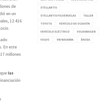
llones de
STELLANTIS
dió en un
STELLANTIS FIGUERUELAS
TALLER
ales, 12.416
TOYOTA
VEHÍCULO DE OCASIÓN
gocio.
VEHÍCULO ELÉCTRICO
VOLKSWAGEN
sado
VOLVO
VW NAVARRA
ŠKODA
s. En este
417 millones
 que
las
financiación
n