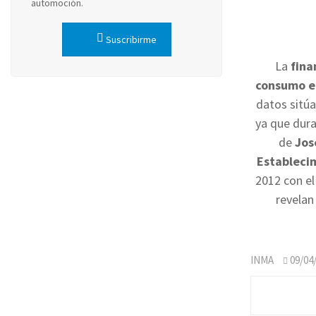
automoción.
Suscribirme
La
fina
consumo en
datos sitú
ya que dura
de
Jos
Estableci
2012 con el
revelan
INMA
09/04