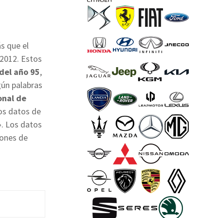
s que el
e 2012. Estos
 del año 95
,
gún palabras
onal de
os datos de
». Los datos
iones de