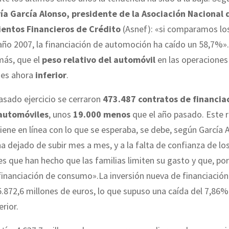
ía García Alonso, presidente de la Asociación Nacional 
entos Financieros de Crédito
(Asnef): «si comparamos lo
año 2007, la financiación de automoción ha caído un 58,7%»
más, que el
peso relativo del automóvil
en las operaciones
 es ahora
inferior
.
asado ejercicio se cerraron
473.487 contratos de financiac
automóviles
, unos
19.000 menos
que el año pasado. Este 
ene en línea con lo que se esperaba, se debe, según García 
ha dejado de subir mes a mes, y a la falta de confianza de lo
 que han hecho que las familias limiten su gasto y que, por
financiación de consumo».La inversión nueva de financiación 
5.872,6 millones de euros, lo que supuso una caída del 7,86%
erior.