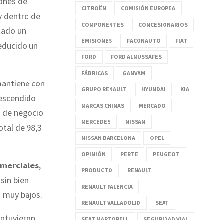
iones de
CITROËN
COMISIÓN EUROPEA
y dentro de
COMPONENTES
CONCESIONARIOS
ntado un
EMISIONES
FACONAUTO
FIAT
educido un
FORD
FORD ALMUSSAFES
FÁBRICAS
GANVAM
 mantiene con
GRUPO RENAULT
HYUNDAI
KIA
descendido
MARCAS CHINAS
MERCADO
n de negocio
MERCEDES
NISSAN
tal de 98,3
NISSAN BARCELONA
OPEL
OPINIÓN
PERTE
PEUGEOT
omerciales
,
PRODUCTO
RENAULT
, sin bien
RENAULT PALENCIA
 muy bajos.
RENAULT VALLADOLID
SEAT
antuvieron
SEAT MARTORELL
SEGURIDAD VIAL