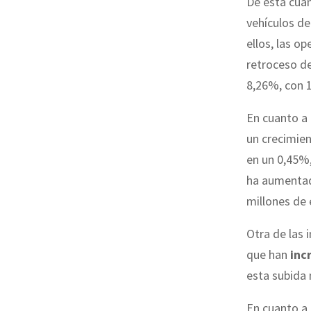
De esta cuan
vehículos d
ellos, las o
retroceso de
8,26%, con 1
En cuanto a 
un crecimie
en un 0,45%,
ha aumentad
millones de 
Otra de las 
que han
inc
esta subida
En cuanto a