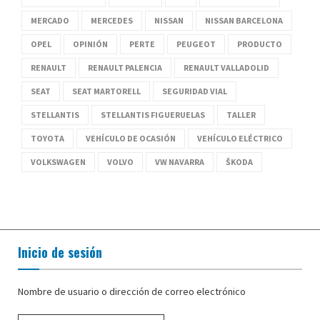
MERCADO
MERCEDES
NISSAN
NISSAN BARCELONA
OPEL
OPINIÓN
PERTE
PEUGEOT
PRODUCTO
RENAULT
RENAULT PALENCIA
RENAULT VALLADOLID
SEAT
SEAT MARTORELL
SEGURIDAD VIAL
STELLANTIS
STELLANTIS FIGUERUELAS
TALLER
TOYOTA
VEHÍCULO DE OCASIÓN
VEHÍCULO ELÉCTRICO
VOLKSWAGEN
VOLVO
VW NAVARRA
ŠKODA
Inicio de sesión
Nombre de usuario o dirección de correo electrónico