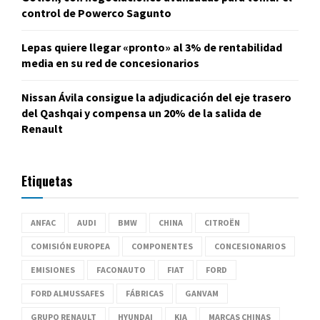
control de Powerco Sagunto
Lepas quiere llegar «pronto» al 3% de rentabilidad
media en su red de concesionarios
Nissan Ávila consigue la adjudicación del eje trasero
del Qashqai y compensa un 20% de la salida de
Renault
Etiquetas
ANFAC
AUDI
BMW
CHINA
CITROËN
COMISIÓN EUROPEA
COMPONENTES
CONCESIONARIOS
EMISIONES
FACONAUTO
FIAT
FORD
FORD ALMUSSAFES
FÁBRICAS
GANVAM
GRUPO RENAULT
HYUNDAI
KIA
MARCAS CHINAS