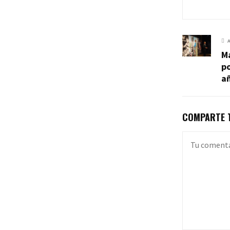
Ma
po
a
COMPARTE T